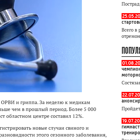
Пострад
25.05.20
стартов
Всего в 
отремон
ПОПУЛ
01.08.2
чемпион
моторн
Состяза
22.07.20
анонсир
в ОРВИ и гриппа. За неделю к медикам
Пройдет
ольше чем в прошлый период. Более 5 000
ст областном центре составил 12%.
19.07.2
гимнаст
истрировать новые случаи свиного и
тренир
разновидности этого сезонного заболевания,