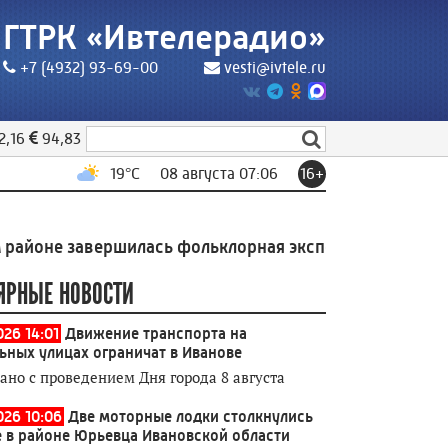
ГТРК «Ивтелерадио»
+7 (4932) 93-69-00
vesti@ivtele.ru
2,16
94,83
19
°C
08 августа 07:06
16+
завершилась фольклорная экспедиция Высшей школы 
ЯРНЫЕ НОВОСТИ
026 14:01
Движение транспорта на
ьных улицах ограничат в Иванове
зано с проведением Дня города 8 августа
026 10:06
Две моторные лодки столкнулись
е в районе Юрьевца Ивановской области