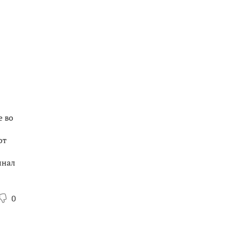
е во
от
инал
0