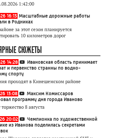
.08.2026 1:42:00
26 16:13
Масштабные дорожные работы
али в Родниках
районе за этот сезон планируется
тировать 10 километров дорог
ЯРНЫЕ СЮЖЕТЫ
026 14:28
Ивановская область принимает
ат и первенство странны по водно-
ому спорту
ния проходят в Кинешемском районе
26 13:08
Максим Комиссаров
овал программу дня города Иваново
 торжество 8 августа
026 20:02
Чемпионка по художественной
ике из Иванова поделилась секретами
овок