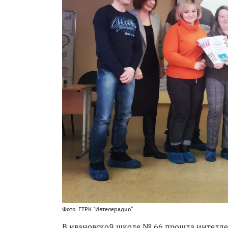
Фото: ГТРК "Ивтелерадио"
В ивановской школе № 66 прошла интеллек