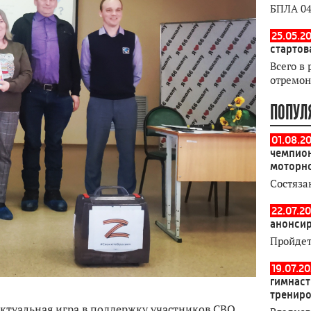
БПЛА 04
25.05.20
стартов
Всего в 
отремон
ПОПУЛ
01.08.2
чемпион
моторн
Состяза
22.07.20
анонсир
Пройдет
19.07.2
гимнаст
тренир
туальная игра в поддержку участников СВО.