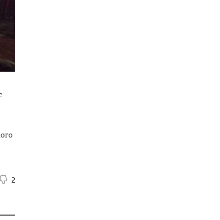
с
кого
2