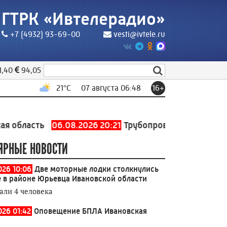
ГТРК «Ивтелерадио»
+7 (4932) 93-69-00
vesti@ivtele.ru
1,40
94,05
21
°C
07 августа 06:48
16+
06.08.2026 20:21
Трубопровод холодного водоснабже
ЯРНЫЕ НОВОСТИ
026 10:06
Две моторные лодки столкнулись
е в районе Юрьевца Ивановской области
али 4 человека
026 01:42
Оповещение БПЛА Ивановская