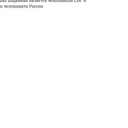
ава Шаронова является чемпионкой СНГ и
м чемпионата России