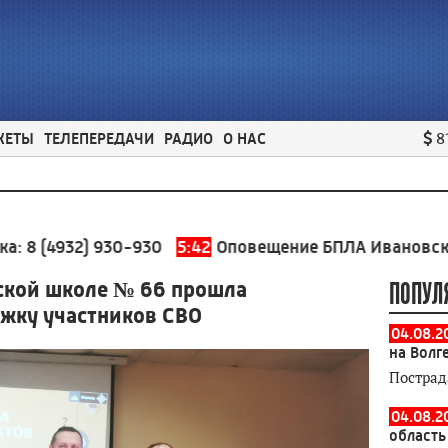
ЖЕТЫ
ТЕЛЕПЕРЕДАЧИ
РАДИО
О НАС
8
) 930-930
5:42
Оповещение БПЛА Ивановская область
ской школе № 66 прошла
ПОПУЛ
ржку участников СВО
04.08.2
на Волг
Пострад
04.08.2
область