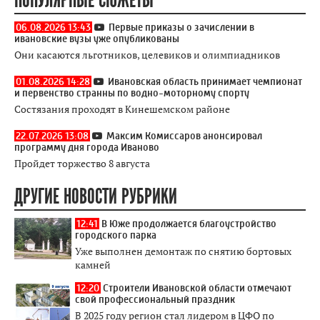
ПОПУЛЯРНЫЕ СЮЖЕТЫ
06.08.2026 13:43
Первые приказы о зачислении в
ивановские вузы уже опубликованы
Они касаются льготников, целевиков и олимпиадников
01.08.2026 14:28
Ивановская область принимает чемпионат
и первенство странны по водно-моторному спорту
Состязания проходят в Кинешемском районе
22.07.2026 13:08
Максим Комиссаров анонсировал
программу дня города Иваново
Пройдет торжество 8 августа
ДРУГИЕ НОВОСТИ РУБРИКИ
12:41
В Юже продолжается благоустройство
городского парка
Уже выполнен демонтаж по снятию бортовых
камней
12:20
Строители Ивановской области отмечают
свой профессиональный праздник
В 2025 году регион стал лидером в ЦФО по