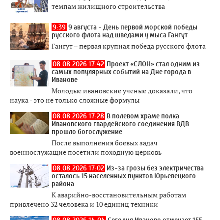
темпам жилищного строительства
9:39
9 августа - День первой морской победы
русского флота над шведами у мыса Гангут
Гангут – первая крупная победа русского флота
08.08.2026 17:42
Проект «СЛОН» стал одним из
самых популярных событий на Дне города в
Иванове
Молодые ивановские ученые доказали, что
наука - это не только сложные формулы
08.08.2026 17:28
В полевом храме полка
Ивановского гвардейского соединения ВДВ
прошло богослужение
После выполнения боевых задач
военнослужащие посетили походную церковь
08.08.2026 17:02
Из-за грозы без электричества
осталось 15 населенных пунктов Юрьевецкого
района
К аварийно-восстановительным работам
привлечено 32 человека и 10 единиц техники