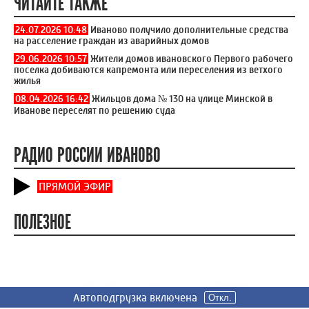
ЧИТАЙТЕ ТАКЖЕ
24.07.2026 10:48
Иваново получило дополнительные средства
на расселение граждан из аварийных домов
29.06.2026 10:57
Жители домов ивановского Первого рабочего
поселка добиваются капремонта или переселения из ветхого
жилья
08.04.2026 16:42
Жильцов дома № 130 на улице Минской в
Иванове переселят по решению суда
РАДИО РОССИИ ИВАНОВО
ПРЯМОЙ ЭФИР
ПОЛЕЗНОЕ
Автоподгрузка включена
Автоподгрузка включена
Автоподгрузка включена
Откл.
Откл.
Откл.