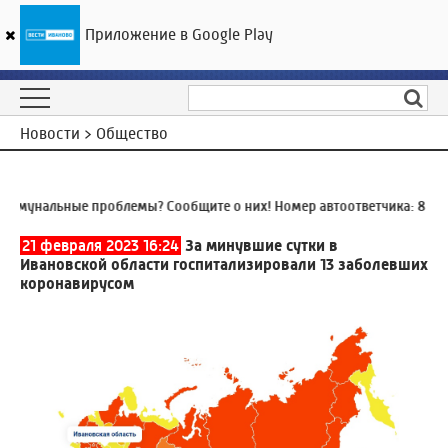
Приложение в Google Play
ГТРК «Ивтелерадио»
22
°C
09 августа 15:24
Новости > Общество
мунальные проблемы? Сообщите о них! Номер автоответчика:
8 (493
21 февраля 2023 16:24
За минувшие сутки в
Ивановской области госпитализировали 13 заболевших
коронавирусом