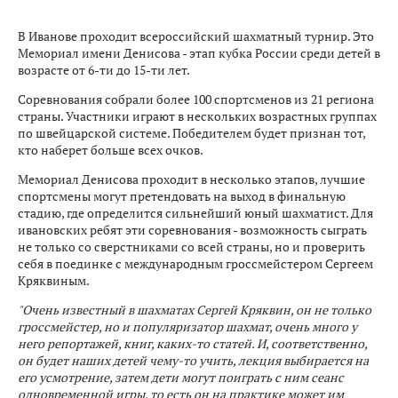
В Иванове проходит всероссийский шахматный турнир. Это
Мемориал имени Денисова - этап кубка России среди детей в
возрасте от 6-ти до 15-ти лет.
Соревнования собрали более 100 спортсменов из 21 региона
страны. Участники играют в нескольких возрастных группах
по швейцарской системе. Победителем будет признан тот,
кто наберет больше всех очков.
Мемориал Денисова проходит в несколько этапов, лучшие
спортсмены могут претендовать на выход в финальную
стадию, где определится сильнейший юный шахматист. Для
ивановских ребят эти соревнования - возможность сыграть
не только со сверстниками со всей страны, но и проверить
себя в поединке с международным гроссмейстером Сергеем
Кряквиным.
"Очень известный в шахматах Сергей Кряквин, он не только
гроссмейстер, но и популяризатор шахмат, очень много у
него репортажей, книг, каких-то статей. И, соответственно,
он будет наших детей чему-то учить, лекция выбирается на
его усмотрение, затем дети могут поиграть с ним сеанс
одновременной игры, то есть он на практике может им