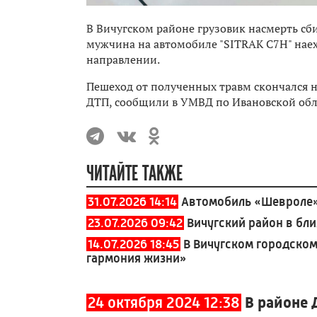
В Вичугском районе грузовик насмерть сби
мужчина на автомобиле "SITRAK C7H" наех
направлении.
Пешеход от полученных травм скончался на
ДТП, сообщили в УМВД по Ивановской обл
ЧИТАЙТЕ ТАКЖЕ
31.07.2026 14:14
Автомобиль «Шевроле» 
23.07.2026 09:42
Вичугский район в бл
14.07.2026 18:45
В Вичугском городском
гармония жизни»
24 октября 2024 12:38
В районе 