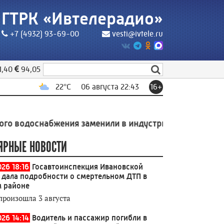
ГТРК «Ивтелерадио»
+7 (4932) 93-69-00
vesti@ivtele.ru
1,40
94,05
22
°C
06 августа 22:43
16+
абжения заменили в индустриальном парке Родники
ЯРНЫЕ НОВОСТИ
026 18:16
Госавтоинспекция Ивановской
 дала подробности о смертельном ДТП в
 районе
произошла 3 августа
026 14:14
Водитель и пассажир погибли в