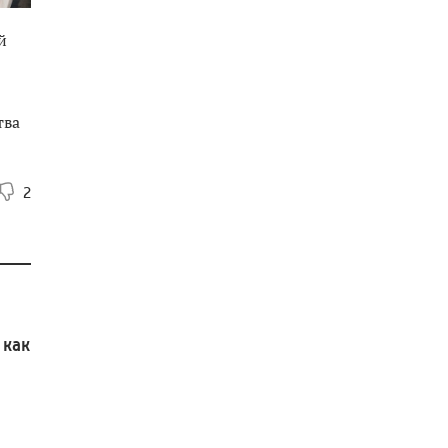
й
тва
2
 как