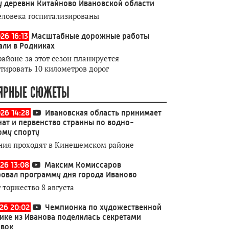
у деревни Китайново Ивановской области
еловека госпитализированы
26 16:13
Масштабные дорожные работы
али в Родниках
районе за этот сезон планируется
тировать 10 километров дорог
ЯРНЫЕ СЮЖЕТЫ
026 14:28
Ивановская область принимает
ат и первенство странны по водно-
ому спорту
ния проходят в Кинешемском районе
26 13:08
Максим Комиссаров
овал программу дня города Иваново
 торжество 8 августа
026 20:02
Чемпионка по художественной
ике из Иванова поделилась секретами
овок