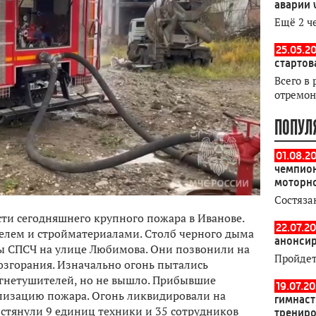
аварии 
Ещё 2 ч
25.05.20
стартов
Всего в 
отремон
ПОПУЛ
01.08.2
чемпион
моторн
Состяза
ти сегодняшнего крупного пожара в Иванове.
22.07.20
телем и стройматериалами. Столб черного дыма
анонсир
ы СПСЧ на улице Любимова. Они позвонили на
Пройдет
возгорания. Изначально огонь пытались
гнетушителей, но не вышло. Прибывшие
19.07.2
ализацию пожара. Огонь ликвидировали на
гимнаст
 стянули 9 единиц техники и 35 сотрудников
тренир