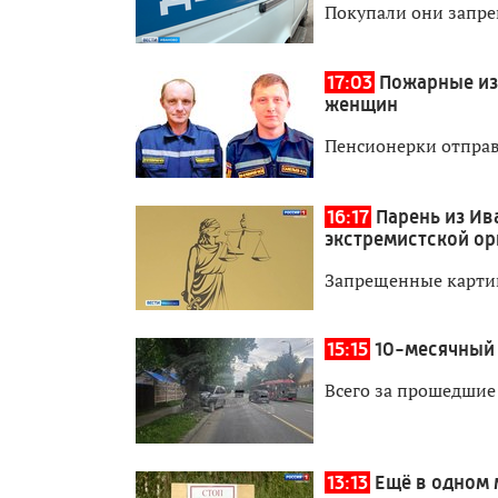
Покупали они запре
17:03
Пожарные из
женщин
Пенсионерки отправ
16:17
Парень из Ив
экстремистской ор
Запрещенные картин
15:15
10-месячный 
Всего за прошедшие
13:13
Ещё в одном 