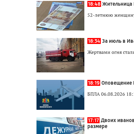
18:48
Жительница 
52-летнюю женщину
18:34
За июль в И
Жертвами огня стали
18:19
Оповещение 
БПЛА 06.08.2026 18:
17:17
Двоих иванов
размере