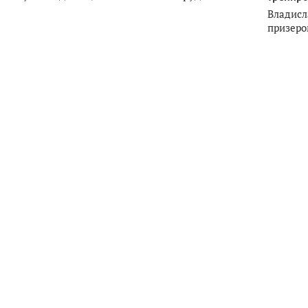
Владисл
призеро