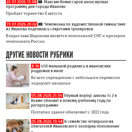
22.07.2026 13:08
Максим Комиссаров анонсировал
программу дня города Иваново
Пройдет торжество 8 августа
19.07.2026 20:02
Чемпионка по художественной гимнастике
из Иванова поделилась секретами тренировок
Владислава Шаронова является чемпионкой СНГ и призером
чемпионата России
ДРУГИЕ НОВОСТИ РУБРИКИ
8:36
450 малышей родились в ивановских
роддомах в июле
Во всех учреждениях с небольшим перевесом
лидируют мальчики
05.08.2026 21:04
Первый корпус школы № 2 в
Кохме обновят к новому учебному году по
регпрограмме
Поэтапно здание обновляют с 2022 года
05.08.2026 19:48
В семействе четвероногих
обитателей Ивановского зоопарка пополнение