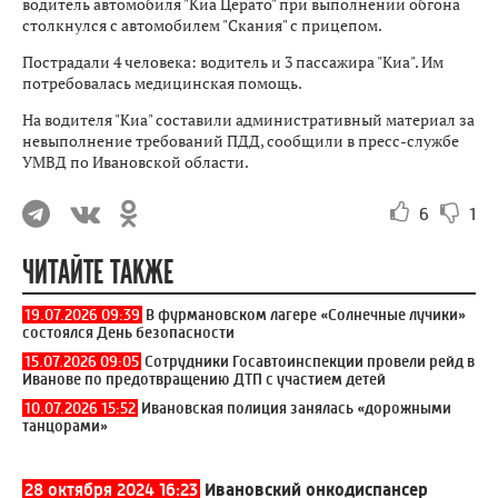
водитель автомобиля "Киа Церато" при выполнении обгона
столкнулся с автомобилем "Скания" с прицепом.
Пострадали 4 человека: водитель и 3 пассажира "Киа". Им
потребовалась медицинская помощь.
На водителя "Киа" составили административный материал за
невыполнение требований ПДД, сообщили в пресс-службе
УМВД по Ивановской области.
6
1
ЧИТАЙТЕ ТАКЖЕ
19.07.2026 09:39
В фурмановском лагере «Солнечные лучики»
состоялся День безопасности
15.07.2026 09:05
Сотрудники Госавтоинспекции провели рейд в
Иванове по предотвращению ДТП с участием детей
10.07.2026 15:52
Ивановская полиция занялась «дорожными
танцорами»
28 октября 2024 16:23
Ивановский онкодиспансер