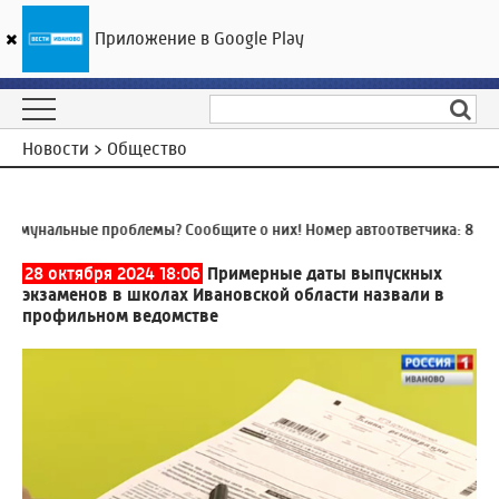
Приложение в Google Play
ГТРК «Ивтелерадио»
22
°C
06 августа 08:50
Новости > Общество
унальные проблемы? Сообщите о них! Номер автоответчика:
8 (4932
28 октября 2024 18:06
Примерные даты выпускных
экзаменов в школах Ивановской области назвали в
профильном ведомстве