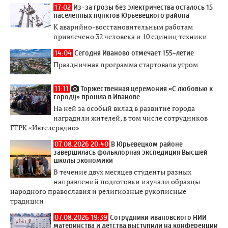
17:02
Из-за грозы без электричества осталось 15
населенных пунктов Юрьевецкого района
К аварийно-восстановительным работам
привлечено 32 человека и 10 единиц техники
14:04
Сегодня Иваново отмечает 155-летие
Праздничная программа стартовала утром
11:11
Торжественная церемония «С любовью к
городу» прошла в Иванове
На ней за особый вклад в развитие города
наградили жителей, в том числе сотрудников
ГТРК «Ивтелерадио»
07.08.2026 20:40
В Юрьевецком районе
завершилась фольклорная экспедиция Высшей
школы экономики
В течение двух месяцев студенты разных
направлений подготовки изучали образцы
народного православия и религиозные рукописные
традиции
07.08.2026 19:39
Сотрудники ивановского НИИ
материнства и детства выступили на конференции