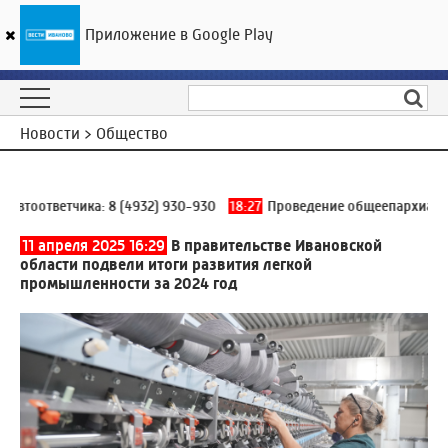
Приложение в Google Play
ГТРК «Ивтелерадио»
23
°C
08 августа 19:18
Новости > Общество
втоответчика:
8 (4932) 930-930
18:27
Проведение общеепархиального
11 апреля 2025 16:29
В правительстве Ивановской
области подвели итоги развития легкой
промышленности за 2024 год