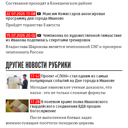
Состязания проходят в Кинешемском районе
22.07.2026 13:08
Максим Комиссаров анонсировал
программу дня города Иваново
Пройдет торжество 8 августа
19.07.2026 20:02
Чемпионка по художественной гимнастике
из Иванова поделилась секретами тренировок
Владислава Шаронова является чемпионкой СНГ и призером
чемпионата России
ДРУГИЕ НОВОСТИ РУБРИКИ
17:42
Проект «СЛОН» стал одним из самых
популярных событий на Дне города в Иванове
Молодые ивановские ученые доказали, что
наука - это не только сложные формулы
17:28
В полевом храме полка Ивановского
гвардейского соединения ВДВ прошло
богослужение
После выполнения боевых задач
военнослужащие посетили походную церковь