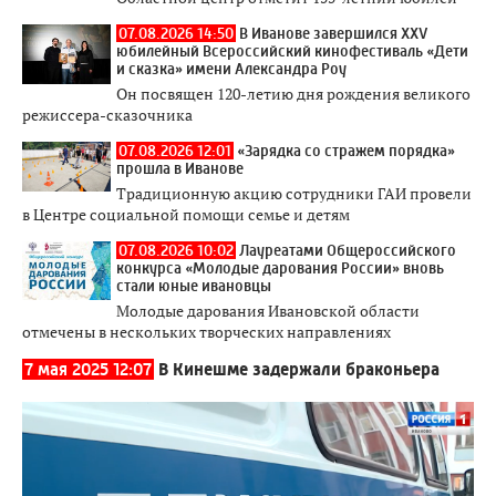
07.08.2026 14:50
В Иванове завершился XXV
юбилейный Всероссийский кинофестиваль «Дети
и сказка» имени Александра Роу
Он посвящен 120-летию дня рождения великого
режиссера-сказочника
07.08.2026 12:01
«Зарядка со стражем порядка»
прошла в Иванове
Традиционную акцию сотрудники ГАИ провели
в Центре социальной помощи семье и детям
07.08.2026 10:02
Лауреатами Общероссийского
конкурса «Молодые дарования России» вновь
стали юные ивановцы
Молодые дарования Ивановской области
отмечены в нескольких творческих направлениях
7 мая 2025 12:07
В Кинешме задержали браконьера