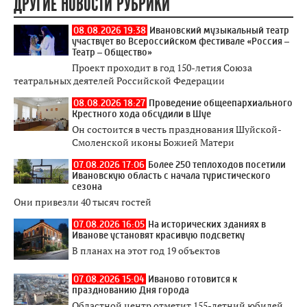
ДРУГИЕ НОВОСТИ РУБРИКИ
08.08.2026 19:38
Ивановский музыкальный театр
участвует во Всероссийском фестивале «Россия –
Театр – Общество»
Проект проходит в год 150-летия Союза
театральных деятелей Российской Федерации
08.08.2026 18:27
Проведение общеепархиального
Крестного хода обсудили в Шуе
Он состоится в честь празднования Шуйской-
Смоленской иконы Божией Матери
07.08.2026 17:06
Более 250 теплоходов посетили
Ивановскую область с начала туристического
сезона
Они привезли 40 тысяч гостей
07.08.2026 16:05
На исторических зданиях в
Иванове установят красивую подсветку
В планах на этот год 19 объектов
07.08.2026 15:04
Иваново готовится к
празднованию Дня города
Областной центр отметит 155-летний юбилей