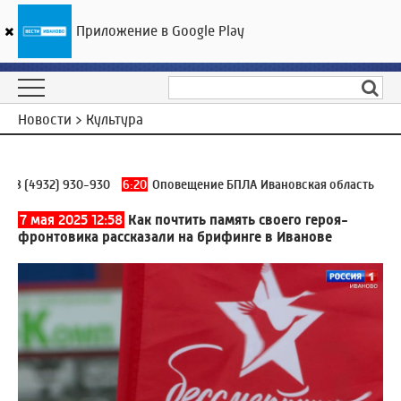
Приложение в Google Play
ГТРК «Ивтелерадио»
18
°C
09 августа 08:31
Новости > Культура
8 (4932) 930-930
6:20
Оповещение БПЛА Ивановская область
08.08
7 мая 2025 12:58
Как почтить память своего героя-
фронтовика рассказали на брифинге в Иванове