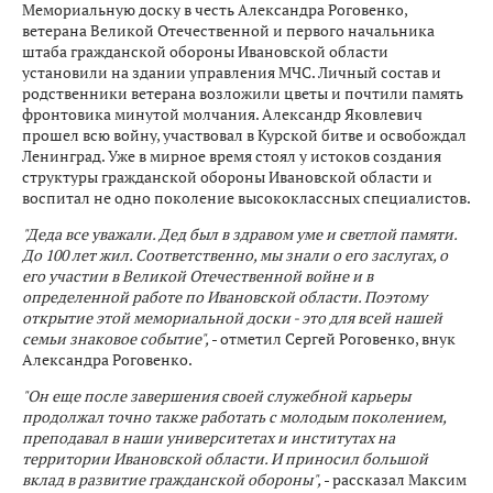
Мемориальную доску в честь Александра Роговенко,
ветерана Великой Отечественной и первого начальника
штаба гражданской обороны Ивановской области
установили на здании управления МЧС. Личный состав и
родственники ветерана возложили цветы и почтили память
фронтовика минутой молчания. Александр Яковлевич
прошел всю войну, участвовал в Курской битве и освобождал
Ленинград. Уже в мирное время стоял у истоков создания
структуры гражданской обороны Ивановской области и
воспитал не одно поколение высококлассных специалистов.
"Деда все уважали. Дед был в здравом уме и светлой памяти.
До 100 лет жил. Соответственно, мы знали о его заслугах, о
его участии в Великой Отечественной войне и в
определенной работе по Ивановской области. Поэтому
открытие этой мемориальной доски - это для всей нашей
семьи знаковое событие",
- отметил Сергей Роговенко, внук
Александра Роговенко.
"Он еще после завершения своей служебной карьеры
продолжал точно также работать с молодым поколением,
преподавал в наши университетах и институтах на
территории Ивановской области. И приносил большой
вклад в развитие гражданской обороны",
- рассказал Максим