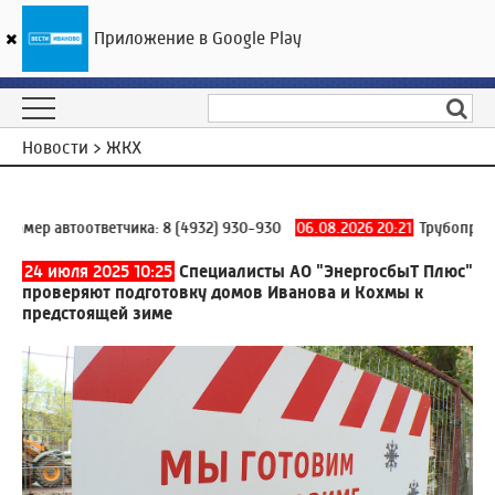
Приложение в Google Play
ГТРК «Ивтелерадио»
20
°C
07 августа 05:37
Новости > ЖКХ
мер автоответчика:
8 (4932) 930-930
06.08.2026 20:21
Трубопровод 
24 июля 2025 10:25
Специалисты АО "ЭнергосбыТ Плюс"
проверяют подготовку домов Иванова и Кохмы к
предстоящей зиме