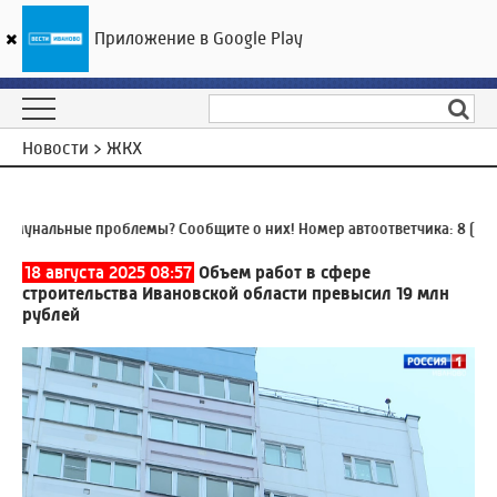
Приложение в Google Play
ГТРК «Ивтелерадио»
25
°C
07 августа 19:49
Новости > ЖКХ
нальные проблемы? Сообщите о них! Номер автоответчика:
8 (4932)
18 августа 2025 08:57
Объем работ в сфере
строительства Ивановской области превысил 19 млн
рублей