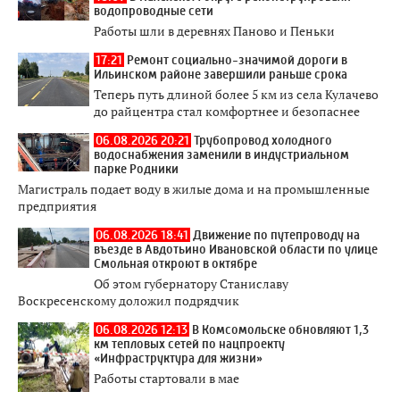
водопроводные сети
Работы шли в деревнях Паново и Пеньки
17:21
Ремонт социально-значимой дороги в
Ильинском районе завершили раньше срока
Теперь путь длиной более 5 км из села Кулачево
до райцентра стал комфортнее и безопаснее
06.08.2026 20:21
Трубопровод холодного
водоснабжения заменили в индустриальном
парке Родники
Магистраль подает воду в жилые дома и на промышленные
предприятия
06.08.2026 18:41
Движение по путепроводу на
въезде в Авдотьино Ивановской области по улице
Смольная откроют в октябре
Об этом губернатору Станиславу
Воскресенскому доложил подрядчик
06.08.2026 12:13
В Комсомольске обновляют 1,3
км тепловых сетей по нацпроекту
«Инфраструктура для жизни»
Работы стартовали в мае