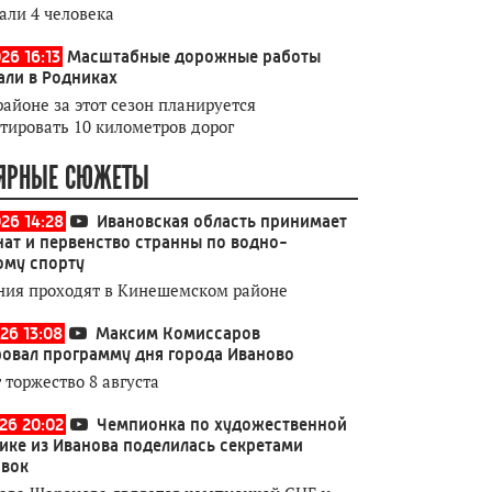
али 4 человека
26 16:13
Масштабные дорожные работы
али в Родниках
районе за этот сезон планируется
тировать 10 километров дорог
ЯРНЫЕ СЮЖЕТЫ
026 14:28
Ивановская область принимает
ат и первенство странны по водно-
ому спорту
ния проходят в Кинешемском районе
26 13:08
Максим Комиссаров
овал программу дня города Иваново
 торжество 8 августа
026 20:02
Чемпионка по художественной
ике из Иванова поделилась секретами
овок