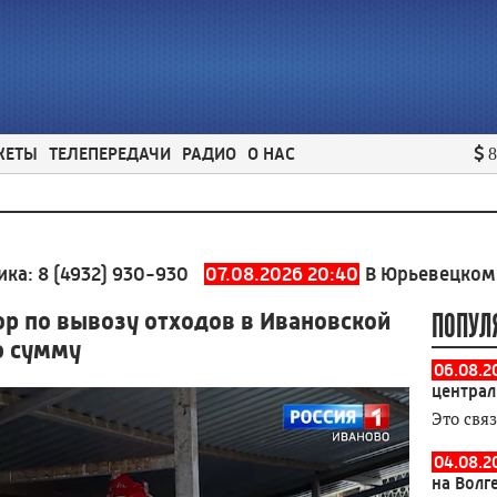
ЖЕТЫ
ТЕЛЕПЕРЕДАЧИ
РАДИО
О НАС
8
32) 930-930
07.08.2026 20:40
В Юрьевецком районе з
ор по вывозу отходов в Ивановской
ПОПУЛ
ю сумму
06.08.2
централ
Это свя
04.08.2
на Волг