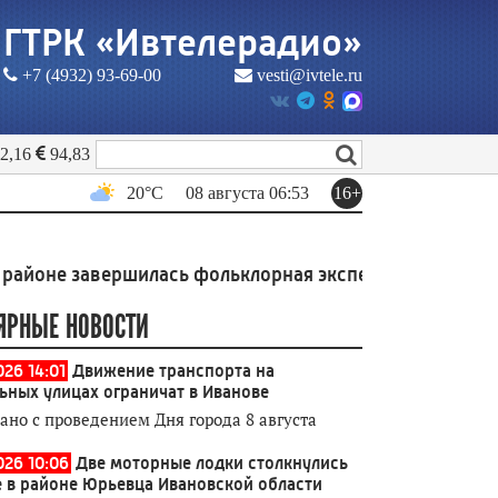
ГТРК «Ивтелерадио»
+7 (4932) 93-69-00
vesti@ivtele.ru
2,16
94,83
20
°C
16+
08 августа 06:53
авершилась фольклорная экспедиция Высшей школы 
ЯРНЫЕ НОВОСТИ
026 14:01
Движение транспорта на
ьных улицах ограничат в Иванове
зано с проведением Дня города 8 августа
026 10:06
Две моторные лодки столкнулись
е в районе Юрьевца Ивановской области