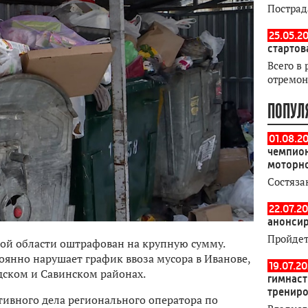
Пострад
25.05.20
стартов
Всего в 
отремон
ПОПУЛ
01.08.2
чемпион
моторн
Состяза
22.07.20
анонсир
Пройдет
кой области оштрафован на крупную сумму.
оянно нарушает график ввоза мусора в Иванове,
19.07.2
дском и Савинском районах.
гимнаст
тренир
ивного дела регионального оператора по