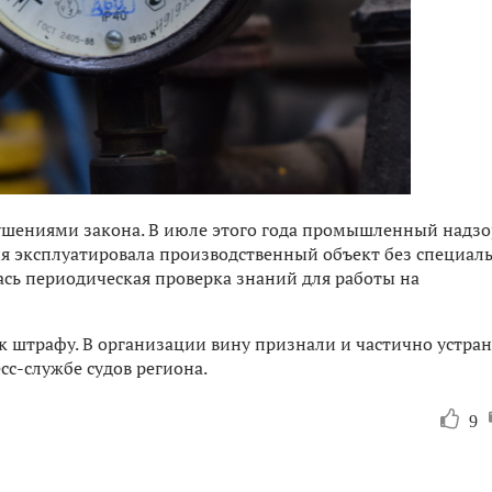
ушениями закона. В июле этого года промышленный надзо
я эксплуатировала производственный объект без специал
ась периодическая проверка знаний для работы на
 штрафу. В организации вину признали и частично устра
с-службе судов региона.
9