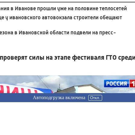
ния в Иванове прошли уже на половине теплосетей
це у ивановского автовокзала строители обещают
езона в Ивановской области подвели на пресс-
проверят силы на этапе фестиваля ГТО сред
Автоподгрузка включена
Автоподгрузка включена
Откл.
Откл.