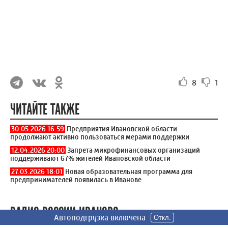
8
1
ЧИТАЙТЕ ТАКЖЕ
30.05.2026 16:59
Предприятия Ивановской области
продолжают активно пользоваться мерами поддержки
12.04.2026 20:00
Запрета микрофинансовых организаций
поддерживают 67% жителей Ивановской области
27.03.2026 18:01
Новая образовательная программа для
предпринимателей появилась в Иванове
РАДИО РОССИИ ИВАНОВО
Автоподгрузка включена
Автоподгрузка включена
Автоподгрузка включена
Откл.
Откл.
Откл.