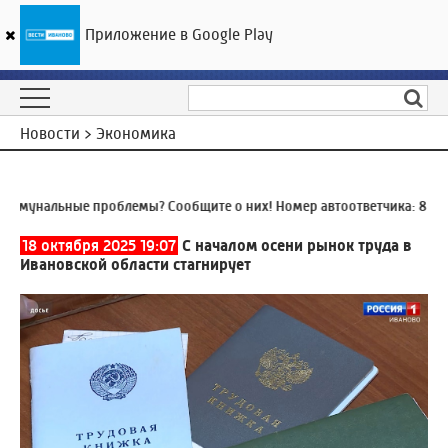
Приложение в Google Play
ГТРК «Ивтелерадио»
28
°C
06 августа 15:20
Новости > Экономика
мунальные проблемы? Сообщите о них! Номер автоответчика:
8 (493
18 октября 2025 19:07
С началом осени рынок труда в
Ивановской области стагнирует