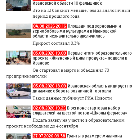
Ивановской области 10 фальшивок
Это на 13 банкнот меньше, чем за аналогичный
период прошлого года
04.08.2026 20:16
Площади под зерновыми и
зернобобовыми культурами в Ивановской
области незначительно увеличились
Прирост составил 0,3%
03.08.2026 19:09
Первые итоги образовательного
проекта «Жизненный цикл продукта» подвели в
Иванове
Он стартовал в марте и объединил 70
предпринимателей
03.08.2026 18:09
Ивановская область лидирует по
динамике оборота розничной торговли
Такие данные публикует РИА Новости
02.08.2026 19:25
В регионе стартовал набор
слушателей на шестой поток «Школы фермера»
Подать заявку на участие в образовательном
проекте необходимо до 4 сентября
27.07.2026 09:38
Гранты в размере миллиона