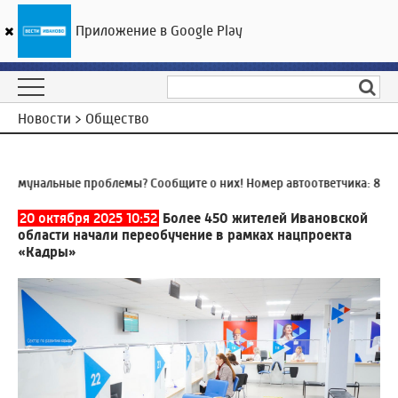
Приложение в Google Play
ГТРК «Ивтелерадио»
23
°C
08 августа 18:39
Новости > Общество
мунальные проблемы? Сообщите о них! Номер автоответчика:
8 (493
20 октября 2025 10:52
Более 450 жителей Ивановской
области начали переобучение в рамках нацпроекта
«Кадры»