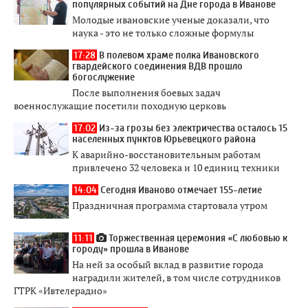
популярных событий на Дне города в Иванове
Молодые ивановские ученые доказали, что
наука - это не только сложные формулы
17:28
В полевом храме полка Ивановского
гвардейского соединения ВДВ прошло
богослужение
После выполнения боевых задач
военнослужащие посетили походную церковь
17:02
Из-за грозы без электричества осталось 15
населенных пунктов Юрьевецкого района
К аварийно-восстановительным работам
привлечено 32 человека и 10 единиц техники
14:04
Сегодня Иваново отмечает 155-летие
Праздничная программа стартовала утром
11:11
Торжественная церемония «С любовью к
городу» прошла в Иванове
На ней за особый вклад в развитие города
наградили жителей, в том числе сотрудников
ГТРК «Ивтелерадио»