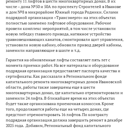
ремонту 11 лифтов в шести многоквартирных домах. В их
числе – дома №50 и 50А по проспекту Строителей в Иванове
и дом №8 в микрорайоне Южный города Родники. Силами
подрядной организации «Трансэнерго» на этих объектах
полностью заменено лифтовое оборудование. Рабочие
провели комплекс мероприятий, в том числе установили
новую лебедку главного привода, натяжное устройство
уравновешивающих канатов, смонтировали щит управления,
установили новую кабину, обновили привод дверей кабины,
заменили направляющие в шахте и т.д.
Гарантия на обновленные лифты составляет пять лет с
момента приемки работ. На все материалы и оборудование
подрядная организация предоставляет паспорта качества и
сертификаты. Как рассказали в Региональном фонде
капитального ремонта многоквартирных домов Ивановской
области, работы также завершены еще в шести
многоквартирных домах, где капитально отремонтировали и
заменили 24 лифта. В ближайшее время на этих объектах
будет также организована приемочная комиссия. Кроме
того, продолжаются работы еще на четырех домах, где
предстоит отремонтировать 16 лифтов. По контракту
подрядная организация должна завершить ремонт в декабре
2025 года. Добавим, Региональный фонд капитального