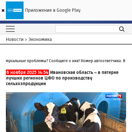
Приложение в Google Play
ГТРК «Ивтелерадио»
16
°C
09 августа 02:55
Новости > Экономика
унальные проблемы? Сообщите о них! Номер автоответчика:
8 (4932
6 ноября 2025 14:54
Ивановская область – в пятерке
лучших регионов ЦФО по производству
сельхозпродукции