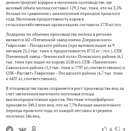
демонстрируют аграрии в молочном скотоводстве, где
валовый объем молока составил 129,3 тыс. тонн, что на 2,5%
больше по сравнению с аналогичным периодом прошлого
года. Молочная продуктивность коров в
сельскохозяйственных организациях составила 5770 кг/гол.
Лидерами по объемам производства молока в регионе
являются АО «Племенной завод имени Дзержинского»
Гаврилово – Посадского района (при валовом надое за 9
месяцев 23,2 тыс. тонн и продуктивности 8712 кг / гол.), СПК
Племенной завод «Ленинский путь» Пучежского района (6,1
тыс. тонн при надое на корову 5538 кг), СПК «Панинское»
Савинского района (5,5 тыс. тонн и 7797 кг, соответственно) и
СПК «Рассвет» Гаврилово – Посадского района (4,7 тыс. тонн
и 6437 кг, соответственно).
В птицеводстве также сохраняется рост производства яиц за
счет увеличения маточного поголовья птицы
высокопродуктивных кроссов. Местные птицефабрики
произвели 349,2 млн яиц, что на 7,7% больше аналогичного
периода прошлого года, от каждой несушки в среднем
получено 246 яиц.
6
3