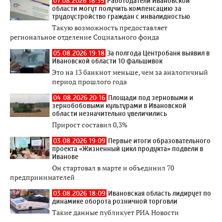
07.08.2026 18:39
Работодатели Ивановской
области могут получить компенсацию за
трудоустройство граждан с инвалидностью
Такую возможность предоставляет
региональное отделение Социального фонда
05.08.2026 19:18
За полгода Центробанк выявил в
Ивановской области 10 фальшивок
Это на 13 банкнот меньше, чем за аналогичный
период прошлого года
04.08.2026 20:16
Площади под зерновыми и
зернобобовыми культурами в Ивановской
области незначительно увеличились
Прирост составил 0,3%
03.08.2026 19:09
Первые итоги образовательного
проекта «Жизненный цикл продукта» подвели в
Иванове
Он стартовал в марте и объединил 70
предпринимателей
03.08.2026 18:09
Ивановская область лидирует по
динамике оборота розничной торговли
Такие данные публикует РИА Новости