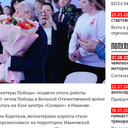
БПЛА 04
25.05.20
стартов
Всего в 
отремон
ПОПУЛ
01.08.2
чемпион
моторн
Состяза
22.07.20
онтеры Победы» подвели итоги работы
анонсир
0-летия Победы в Великой Отечественной войне
Пройдет
лось на базе центра «Солярис» в Иванове.
19.07.2
н Коротков, волонтерами корпуса стали
гимнаст
тренир
 организовали на территории Ивановской