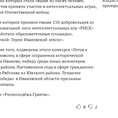
ми которых стали свыше 40 тысяч человек.
Владисл
призеро
тов приняли участие в интеллектуальных играх,
й Отечественной войны.
 в котором приняли свыше 250 добровольцев со
гиональной лиги интеллектуальных игр «РИСК»
работали образовательные площадки,
ений: Герои Ивановской земли».
е того, подведены итоги конкурса «Готов к
оволец в сфере сохранения исторической
а Иваново, победу среди юных волонтеров
 района. Наставником года в сфере гражданско-
а Рябухова из Южского района. Лучшими
беды» в Ивановской области признаны
инешма.
е «Росмолодёжь.Гранты».
8
2