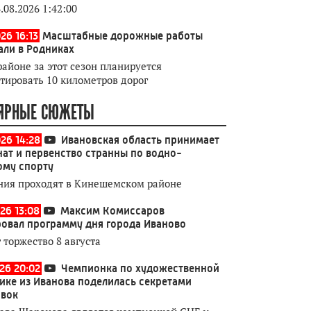
.08.2026 1:42:00
26 16:13
Масштабные дорожные работы
али в Родниках
районе за этот сезон планируется
тировать 10 километров дорог
ЯРНЫЕ СЮЖЕТЫ
026 14:28
Ивановская область принимает
ат и первенство странны по водно-
ому спорту
ния проходят в Кинешемском районе
26 13:08
Максим Комиссаров
овал программу дня города Иваново
 торжество 8 августа
026 20:02
Чемпионка по художественной
ике из Иванова поделилась секретами
овок