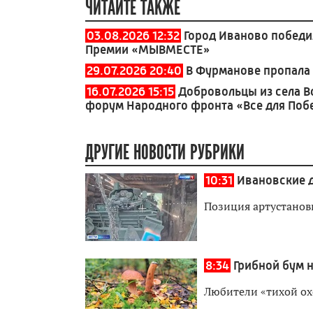
ЧИТАЙТЕ ТАКЖЕ
03.08.2026 12:32
Город Иваново победи
Премии «МЫВМЕСТЕ»
29.07.2026 20:40
В Фурманове пропала
16.07.2026 15:15
Добровольцы из села В
форум Народного фронта «Все для Поб
ДРУГИЕ НОВОСТИ РУБРИКИ
10:31
Ивановские 
Позиция артустанов
8:34
Грибной бум 
Любители «тихой ох