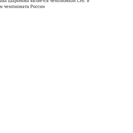
ава Шаронова является чемпионкой СНГ и
м чемпионата России