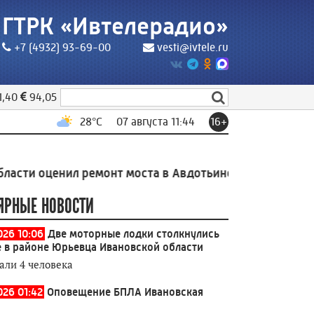
ГТРК «Ивтелерадио»
+7 (4932) 93-69-00
vesti@ivtele.ru
1,40
94,05
28
°C
07 августа 11:44
16+
нил ремонт моста в Авдотьино
11:20
Уголовное дело 
ЯРНЫЕ НОВОСТИ
026 10:06
Две моторные лодки столкнулись
е в районе Юрьевца Ивановской области
али 4 человека
026 01:42
Оповещение БПЛА Ивановская