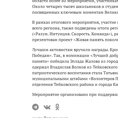
области более 80 мероприятий, участника
Около четырех тысяч школьников и студен
посвященных ключевым моментам Велико
В рамках итогового мероприятия, участие
всего региона, также подведены итоги ре
(«Разум. Интуиция. Скорость. Команда»), 
презентован проект «Живая память покол
Лучшим активистам вручили награды. Кром
Победам». Так, в номинации «Лучший добр
памяти» победила Эллада Жалова из город
одержал Владислав Волков из Тейковского
патриотического воспитания стала Татьян
муниципальными штабами «Волонтеров По
отделения Тейковского района и города К
Мероприятие организовано при поддержк