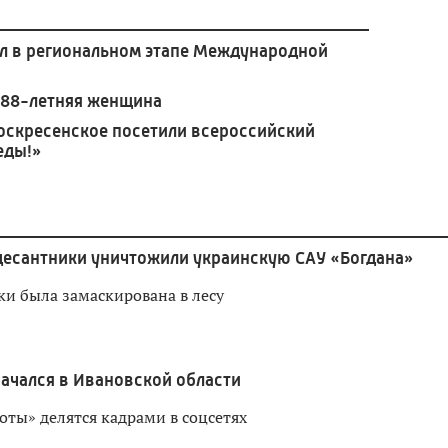
л в региональном этапе Международной
 88-летняя женщина
оскресенское посетили всероссийский
еды!»
десантники уничтожили украинскую САУ «Богдана»
ки была замаскирована в лесу
начался в Ивановской области
оты» делятся кадрами в соцсетях