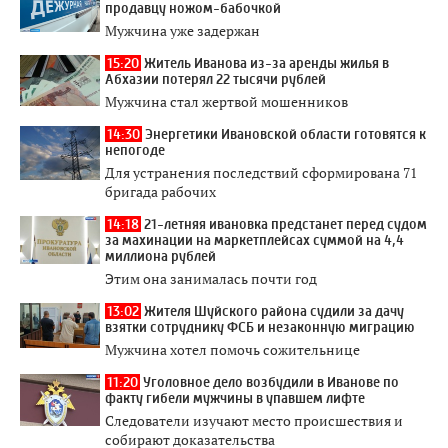
продавцу ножом-бабочкой
Мужчина уже задержан
15:20
Житель Иванова из-за аренды жилья в
Абхазии потерял 22 тысячи рублей
Мужчина стал жертвой мошенников
14:30
Энергетики Ивановской области готовятся к
непогоде
Для устранения последствий сформирована 71
бригада рабочих
14:18
21-летняя ивановка предстанет перед судом
за махинации на маркетплейсах суммой на 4,4
миллиона рублей
Этим она занималась почти год
13:02
Жителя Шуйского района судили за дачу
взятки сотруднику ФСБ и незаконную миграцию
Мужчина хотел помочь сожительнице
11:20
Уголовное дело возбудили в Иванове по
факту гибели мужчины в упавшем лифте
Следователи изучают место происшествия и
собирают доказательства