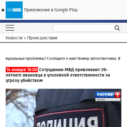
Приложение в Google Play
ГТРК «Ивтелерадио»
30
°C
07 августа 16:10
Новости > Происшествия
унальные проблемы? Сообщите о них! Номер автоответчика:
8 (4932
14 января 19:00
Сотрудники МВД привлекают 29-
летнего ивановца к уголовной ответственности за
угрозу убийством