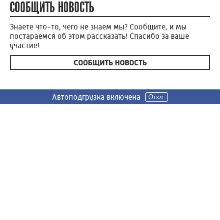
СООБЩИТЬ НОВОСТЬ
Знаете что-то, чего не знаем мы? Сообщите, и мы
постараемся об этом рассказать! Спасибо за ваше
участие!
СООБЩИТЬ НОВОСТЬ
Автоподгрузка включена
Автоподгрузка включена
Откл.
Откл.
Россия 24
Вести Иваново
Новости
Сюжеты
Телепередачи
Радио
О нас