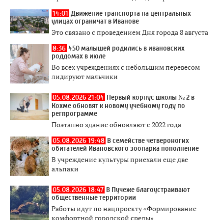
14:01
Движение транспорта на центральных
улицах ограничат в Иванове
Это связано с проведением Дня города 8 августа
8:36
450 малышей родились в ивановских
роддомах в июле
Во всех учреждениях с небольшим перевесом
лидируют мальчики
05.08.2026 21:04
Первый корпус школы № 2 в
Кохме обновят к новому учебному году по
регпрограмме
Поэтапно здание обновляют с 2022 года
05.08.2026 19:48
В семействе четвероногих
обитателей Ивановского зоопарка пополнение
В учреждение культуры приехали еще две
альпаки
05.08.2026 18:47
В Пучеже благоустраивают
общественные территории
Работы идут по нацпроекту «Формирование
комфортной городской среды»