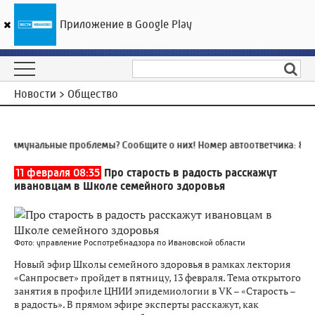
Приложение в Google Play
ГТРК «Ивтелерадио»
28
°C
06 августа 17:50
Новости > Общество
оммунальные проблемы? Сообщите о них! Номер автоответчика:
8 (4
11 февраля 08:35
Про старость в радость расскажут
ивановцам в Школе семейного здоровья
Фото: управление Роспотребнадзора по Ивановской области
Новый эфир Школы семейного здоровья в рамках лектория
«Санпросвет» пройдет в пятницу, 13 февраля. Тема открытого
занятия в профиле ЦНИИ эпидемиологии в VK – «Старость –
в радость». В прямом эфире эксперты расскажут, как