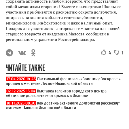
сохранять активность в любом возрасте, что представляют
собой механизмы старения? Вместе с экспертами Школы ее
участники приблизятся к раскрытию секрета долголетия,
опираясь на знания в области генетики, биологии,
эпидемиологии, инфектологии и даже на личный опыт.
Подарок для участников – авторская гимнастика для людей
старшего возраста от академика Малеева, сообщили в
региональном управлении Роспотребнадзора.
4
1
ЧИТАЙТЕ ТАКЖЕ
17.04.2026 14:45
Пасхальный фестиваль «Воистину Воскресе!»
прошел в местечке Лесное Ивановской области
02.12.2025 15:04
Выставка талантов городского центра
«Активное долголетие» открылась в Иванове
18.11.2025 08:30
Как достичь активного долголетия расскажут
жителям Наволок Ивановской области