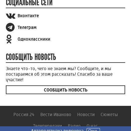
СОЦИАЛЬНЫЕ СЕТИ
Вконтакте
Телеграм
Одноклассники
СООБЩИТЬ НОВОСТЬ
Знаете что-то, чего не знаем мы? Сообщите, и мы
постараемся об этом рассказать! Спасибо за ваше
участие!
СООБЩИТЬ НОВОСТЬ
Россия 24
Вести Иваново
Новости
Сюжеты
Телепередачи
Радио
О нас
Автоподгрузка включена
Автоподгрузка включена
Откл.
Откл.