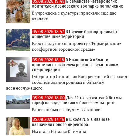
05.08.2026 19:48
В семействе четвероногих
обитателей Ивановского зоопарка пополнение
В учреждение культуры приехали еще две
альпаки
05.08.2026 18:47
В Пучеже благоустраивают
общественные территории
Работы идут по нацпроекту «Формирование
комфортной городской среды»
05.08.2026 18:18
В Ивановской области
простились с жителем региона – участником
спецоперации
Губернатор Станислав Воскресенский выразил
соболезнования родным и близким
военнослужащего
05.08.2026 18:00
Для 22 тысяч жителей Кохмы
тариф на воду снизился более чем на треть
Ранее он был выше, чем в Иванове
05.08.2026 17:46
В школе № 8 в Иванове
назначили нового директора
Им стала Наталья Климина