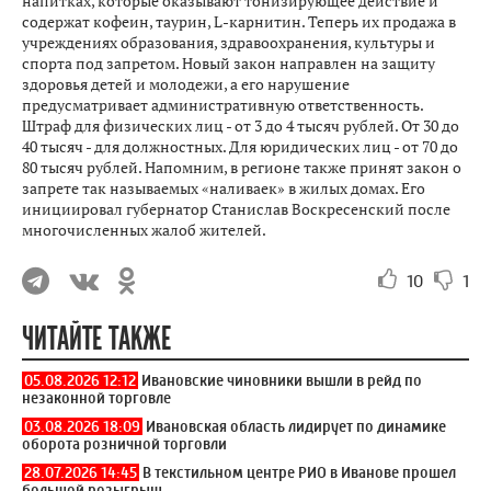
напитках, которые оказывают тонизирующее действие и
содержат кофеин, таурин, L-карнитин. Теперь их продажа в
учреждениях образования, здравоохранения, культуры и
спорта под запретом. Новый закон направлен на защиту
здоровья детей и молодежи, а его нарушение
предусматривает административную ответственность.
Штраф для физических лиц - от 3 до 4 тысяч рублей. От 30 до
40 тысяч - для должностных. Для юридических лиц - от 70 до
80 тысяч рублей. Напомним, в регионе также принят закон о
запрете так называемых «наливаек» в жилых домах. Его
инициировал губернатор Станислав Воскресенский после
многочисленных жалоб жителей.
10
1
ЧИТАЙТЕ ТАКЖЕ
05.08.2026 12:12
Ивановские чиновники вышли в рейд по
незаконной торговле
03.08.2026 18:09
Ивановская область лидирует по динамике
оборота розничной торговли
28.07.2026 14:45
В текстильном центре РИО в Иванове прошел
большой розыгрыш