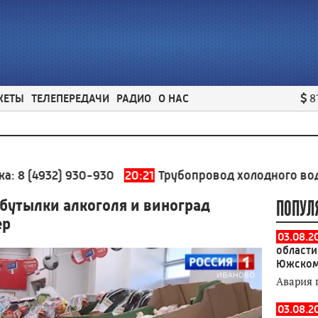
ЖЕТЫ
ТЕЛЕПЕРЕДАЧИ
РАДИО
О НАС
8
32) 930-930
20:21
Трубопровод холодного водоснабже
бутылки алкоголя и виноград
ПОПУЛ
ер
03.08.2
области
Южском
Авария 
03.08.2