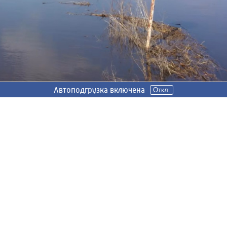
Автоподгрузка включена
Откл.
ы половодья в Ивановской области уже начинают уменьшат
тки река опустилась почти на 4 сантиметров. Хотя около 10
плены.
оплено 83 участка. Но местный гидропост также фиксирует
ьшую территорию у села Кибергино и поселка Петровский. 
днялся и сейчас составляет 198 см.
7