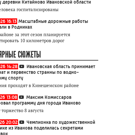
у деревни Китайново Ивановской области
еловека госпитализированы
26 16:13
Масштабные дорожные работы
али в Родниках
районе за этот сезон планируется
тировать 10 километров дорог
ЯРНЫЕ СЮЖЕТЫ
026 14:28
Ивановская область принимает
ат и первенство странны по водно-
ому спорту
ния проходят в Кинешемском районе
26 13:08
Максим Комиссаров
овал программу дня города Иваново
 торжество 8 августа
026 20:02
Чемпионка по художественной
ике из Иванова поделилась секретами
овок