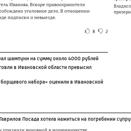
ель Иванова. Вскоре правоохранители
Владисл
озбуждено уголовное дело. В отношении
призеро
иде подписки о невыезде.
8
2
рал шампуни на сумму около 4000 рублей
говли в Ивановской области превысил
«борщевого набора» оценили в Ивановской
Гаврилов Посада хотела нажиться на погребении супру
 признали виновной в мошенничестве