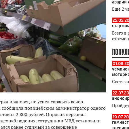
аварии 
Ещё 2 ч
25.05.20
стартов
Всего в 
отремон
ПОПУЛ
01.08.2
чемпион
моторн
Состяза
22.07.20
анонсир
ад ивановец не успел скрасить вечер.
Пройдет
, сообщила полицейским администратор одного
ставил 2 800 рублей. Опросив персонал
19.07.2
видеонаблюдения, сотрудники МВД установили
гимнаст
зался ранее судимый за совершение
тренир