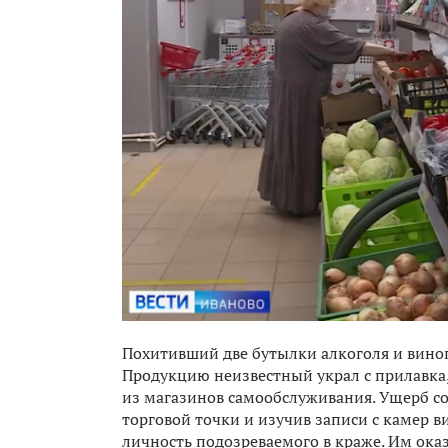
Похитивший две бутылки алкоголя и виногр
Продукцию неизвестный украл с прилавка
из магазинов самообслуживания. Ущерб со
торговой точки и изучив записи с камер 
личность подозреваемого в краже. Им ока