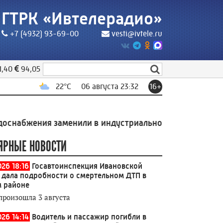
ГТРК «Ивтелерадио»
+7 (4932) 93-69-00
vesti@ivtele.ru
1,40
94,05
22
°C
06 августа 23:32
16+
ния заменили в индустриальном парке Родники
19:49
ЯРНЫЕ НОВОСТИ
026 18:16
Госавтоинспекция Ивановской
 дала подробности о смертельном ДТП в
 районе
произошла 3 августа
026 14:14
Водитель и пассажир погибли в