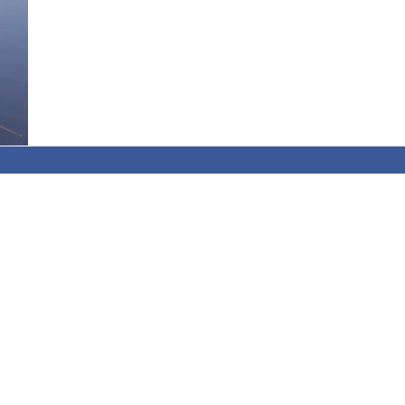
ься.
А у
1