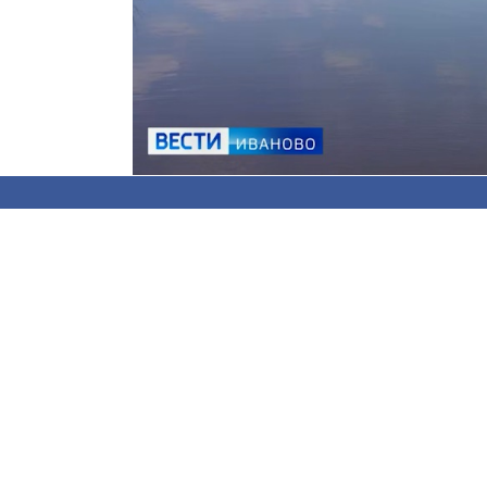
«Большая вода» пока не ушла, но масштаб
В Лухе, согласно данным гидропоста, за су
приусадебных участков по-прежнему зато
В Холуе паводок тоже продолжается, подт
спад воды - на 9 сантиметров за сутки.
Вышедшая из берегов Нерль, затопила бол
деревни Новая уровень воды над мостом по