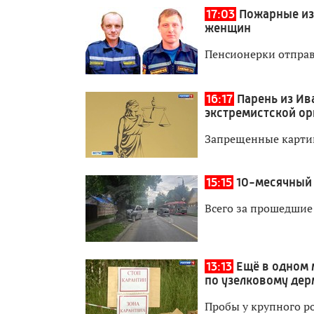
17:03
Пожарные из
женщин
Пенсионерки отправ
16:17
Парень из Ив
экстремистской ор
Запрещенные картин
15:15
10-месячный 
Всего за прошедшие
13:13
Ещё в одном 
по узелковому дер
Пробы у крупного ро