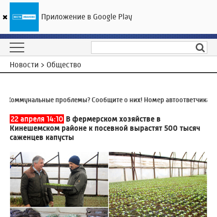
Приложение в Google Play
ГТРК «Ивтелерадио»
18
°C
09 августа 08:34
Новости > Общество
Коммунальные проблемы? Сообщите о них! Номер автоответчика:
8 (
22 апреля 14:10
В фермерском хозяйстве в
Кинешемском районе к посевной вырастят 500 тысяч
саженцев капусты