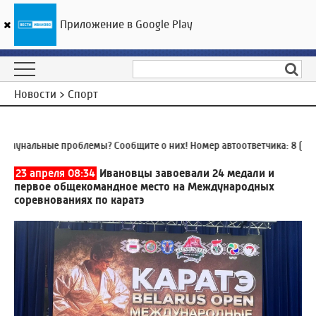
Приложение в Google Play
ГТРК «Ивтелерадио»
20
°C
07 августа 01:36
Новости > Спорт
унальные проблемы? Сообщите о них! Номер автоответчика:
8 (4932
23 апреля 08:34
Ивановцы завоевали 24 медали и
первое общекомандное место на Международных
соревнованиях по каратэ