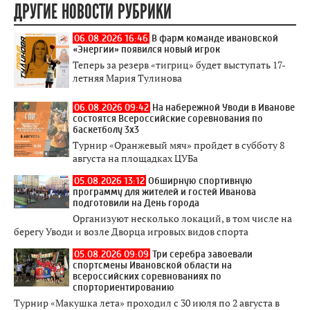
ДРУГИЕ НОВОСТИ РУБРИКИ
06.08.2026 16:46
В фарм команде ивановской
«Энергии» появился новый игрок
Теперь за резерв «тигриц» будет выступать 17-
летняя Мария Тулинова
06.08.2026 09:42
На набережной Уводи в Иванове
состоятся Всероссийские соревнования по
баскетболу 3x3
Турнир «Оранжевый мяч» пройдет в субботу 8
августа на площадках ЦУБа
05.08.2026 13:12
Обширную спортивную
программу для жителей и гостей Иванова
подготовили на День города
Организуют несколько локаций, в том числе на
берегу Уводи и возле Дворца игровых видов спорта
05.08.2026 09:09
Три серебра завоевали
спортсмены Ивановской области на
всероссийских соревнованиях по
спорториентированию
Турнир «Макушка лета» проходил с 30 июля по 2 августа в