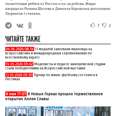
талантливые ребята из России и из-за рубежа. Жюри
наградили Романа Шилова и Даниила Корчагина дипломами
Лауреатов 1 степени.
7
2
ЧИТАЙТЕ ТАКЖЕ
04.06.2026 08:34
11 медалей завоевали ивановцы на
всероссийских и международных соревнованиях по
всестилевому каратэ
14.05.2026 09:02
Моделисты и педагог кинешемской студии
стали победителями на Всероссийской выставке
11.05.2026 09:30
Турнир по мини-футболку состоялся в
Пестяках
9 мая 17:07
В Новых Горках прошло торжественное
открытие Аллеи Славы