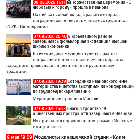
08.08.2026 11:11
Торжественная церемония «С
любовью к городу» прошла в Иванове
На ней за особый вклад в развитие города
наградили жителей, в том числе сотрудников
ГТРК «Ивтелерадио»
07.08.2026 20:40
В Юрьевецком районе
завершилась фольклорная экспедиция Высшей
школы экономики
В течение двух месяцев студенты разных
направлений подготовки изучали образцы
народного православия и религиозные рукописные
традиции
07.08.2026 19:39
Сотрудники ивановского НИИ
материнства и детства выступили на конференции
по грудному вскармливанию
Мероприятие прошло в Москве
07.08.2026 16:52
Благоустройство 19
общественных пространств завершают в Иванове
Их приводят в порядок по программе «Местные
инициативы»
9 мая 19:09
Моделисты кинешемской студии «Клим