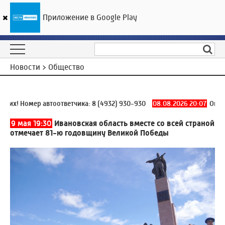
Приложение в Google Play
ГТРК «Ивтелерадио»
16
°C
09 августа 02:45
Новости > Общество
х! Номер автоответчика:
8 (4932) 930-930
08.08.2026 20:07
Оповещ
9 мая 19:30
Ивановская область вместе со всей страной
отмечает 81-ю годовщину Великой Победы