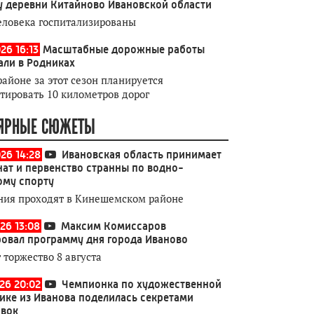
у деревни Китайново Ивановской области
еловека госпитализированы
26 16:13
Масштабные дорожные работы
али в Родниках
районе за этот сезон планируется
тировать 10 километров дорог
ЯРНЫЕ СЮЖЕТЫ
026 14:28
Ивановская область принимает
ат и первенство странны по водно-
ому спорту
ния проходят в Кинешемском районе
26 13:08
Максим Комиссаров
овал программу дня города Иваново
 торжество 8 августа
026 20:02
Чемпионка по художественной
ике из Иванова поделилась секретами
овок