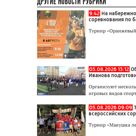
ДРУГИЕ НОВОСТИ РУБРИКИ
9:42
На набережно
соревнования по б
Турнир «Оранжевый 
05.08.2026 13:12
О
Иванова подготови
Организуют нескольк
игровых видов спор
05.08.2026 09:09
всероссийских со
Турнир «Макушка лет