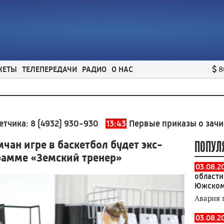
ЖЕТЫ
ТЕЛЕПЕРЕДАЧИ
РАДИО
О НАС
8
(4932) 930-930
13:43
Первые приказы о зачислении в
чан игре в баскетбол будет экс-
ПОПУЛ
рамме «Земский тренер»
03.08.2
области
Южском
Авария 
03.08.2