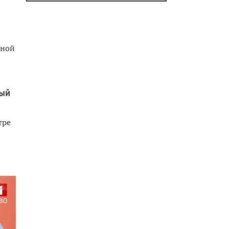
рной
ный
тре