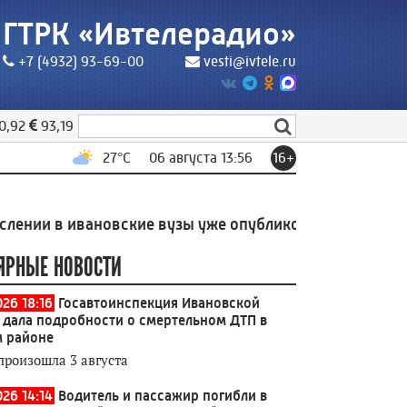
ГТРК «Ивтелерадио»
+7 (4932) 93-69-00
vesti@ivtele.ru
0,92
93,19
27
°C
06 августа 13:56
16+
 ивановские вузы уже опубликованы
13:13
Ещё в одно
ЯРНЫЕ НОВОСТИ
026 18:16
Госавтоинспекция Ивановской
 дала подробности о смертельном ДТП в
 районе
произошла 3 августа
026 14:14
Водитель и пассажир погибли в