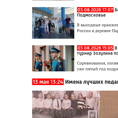
03.08.2026 17:07
Б
Подмосковье
В выходные оранжев
России в деревне П
03.08.2026 15:05
В
турнир Зозулина п
Соревнования, посв
уже пятый год подр
13 мая 13:24
Имена лучших педаг