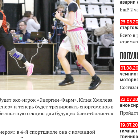
аварии 
Ещё 2 ч
25.05.20
стартов
Всего в 
отремон
ПОПУЛ
01.08.2
чемпион
моторн
Состяза
будет экс-игрок «Энергии-Фарм». Юлия Хмелева
22.07.20
анонсир
нер» и теперь будет тренировать спортсменов в
Пройдет
бесплатную секцию для будущих баскетболистов
19.07.2
гимнаст
нером: в 4-й спортшколе она с командой
тренир