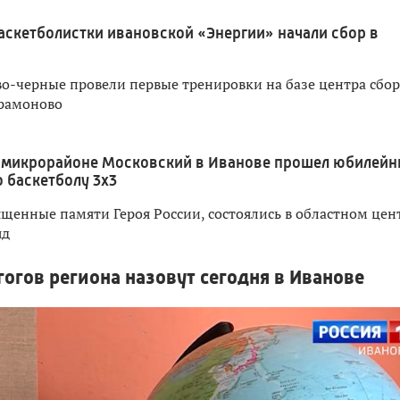
аскетболистки ивановской «Энергии» начали сбор в
о-черные провели первые тренировки на базе центра сбо
арамоново
 микрорайоне Московский в Иванове прошел юбилей
о баскетболу 3x3
ященные памяти Героя России, состоялись в областном цен
яд
огов региона назовут сегодня в Иванове