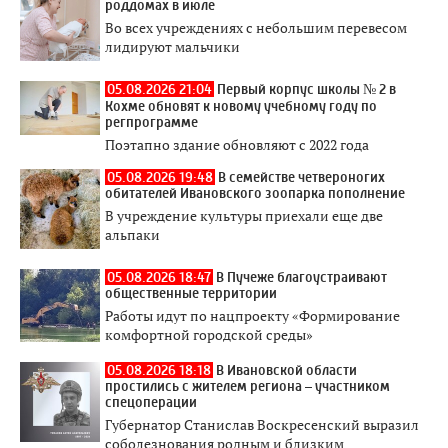
роддомах в июле
Во всех учреждениях с небольшим перевесом
лидируют мальчики
05.08.2026 21:04
Первый корпус школы № 2 в
Кохме обновят к новому учебному году по
регпрограмме
Поэтапно здание обновляют с 2022 года
05.08.2026 19:48
В семействе четвероногих
обитателей Ивановского зоопарка пополнение
В учреждение культуры приехали еще две
альпаки
05.08.2026 18:47
В Пучеже благоустраивают
общественные территории
Работы идут по нацпроекту «Формирование
комфортной городской среды»
05.08.2026 18:18
В Ивановской области
простились с жителем региона – участником
спецоперации
Губернатор Станислав Воскресенский выразил
соболезнования родным и близким