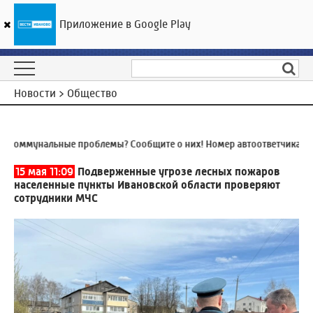
Приложение в Google Play
ГТРК «Ивтелерадио»
24
°C
06 августа 10:10
Новости > Общество
Коммунальные проблемы? Сообщите о них! Номер автоответчика:
8 (
15 мая 11:09
Подверженные угрозе лесных пожаров
населенные пункты Ивановской области проверяют
сотрудники МЧС