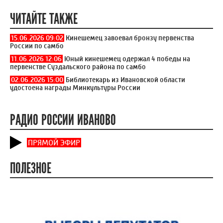
Фото: департамент спорта Ивановской области
Юные самбисты поучаствовали в Первенстве Ивановской
области. Соревнования проходили 10 мая в Ново-Талицах. За
победу боролись юноши и девушки 11-12 лет из Иванова,
Шуи, Приволжска, Тейкова, Южи, Кохмы и Фурманова.
Турнир проходил в рамках федерального проекта «Выбор
сильных». В результате соревнований ребята получили 15
золотых медалей.
4
2
ЧИТАЙТЕ ТАКЖЕ
15.06.2026 09:02
Кинешемец завоевал бронзу первенства
России по самбо
11.06.2026 12:06
Юный кинешемец одержал 4 победы на
первенстве Суздальского района по самбо