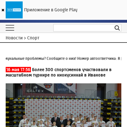
Приложение в Google Play
ГТРК «Ивтелерадио»
26
°C
06 августа 11:49
Новости > Спорт
унальные проблемы? Сообщите о них! Номер автоответчика:
8 (4932
16 мая 17:56
Более 300 спортсменов участвовали в
масштабном турнире по киокусинкай в Иванове