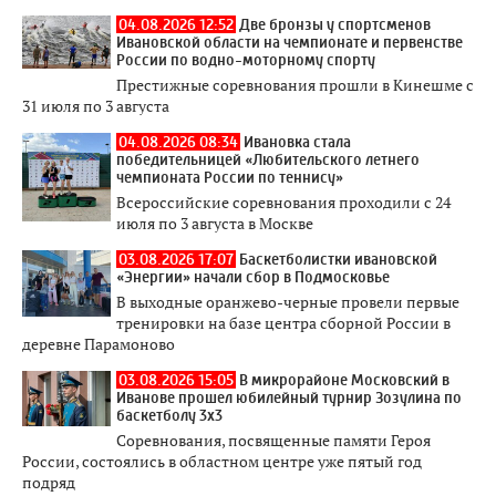
04.08.2026 12:52
Две бронзы у спортсменов
Ивановской области на чемпионате и первенстве
России по водно-моторному спорту
Престижные соревнования прошли в Кинешме с
31 июля по 3 августа
04.08.2026 08:34
Ивановка стала
победительницей «Любительского летнего
чемпионата России по теннису»
Всероссийские соревнования проходили с 24
июля по 3 августа в Москве
03.08.2026 17:07
Баскетболистки ивановской
«Энергии» начали сбор в Подмосковье
В выходные оранжево-черные провели первые
тренировки на базе центра сборной России в
деревне Парамоново
03.08.2026 15:05
В микрорайоне Московский в
Иванове прошел юбилейный турнир Зозулина по
баскетболу 3x3
Соревнования, посвященные памяти Героя
России, состоялись в областном центре уже пятый год
подряд