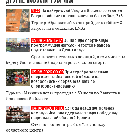
9:42
На набережной Уводи в Иванове состоятся
Всероссийские соревнования по баскетболу 3x3
Турнир «Оранжевый мяч» пройдет в субботу 8
августа на площадках ЦУБа
05.08.2026 13:12
Обширную спортивную
программу для жителей и гостей Иванова
подготовили на День города
Организуют несколько локаций, в том числе на
берегу Уводи и возле Дворца игровых видов спорта
05.08.2026 09:09
Три серебра завоевали
спортсмены Ивановской области на
всероссийских соревнованиях по
спорториентированию
Турнир «Макушка лета» проходил с 30 июля по 2 августа в
Ярославской области
04.08.2026 18:06
93 года назад футбольная
команда Иванова одержала яркую победу над
национальной сборной Турции
Счет под конец игры был 7:3 в пользу
областного центра