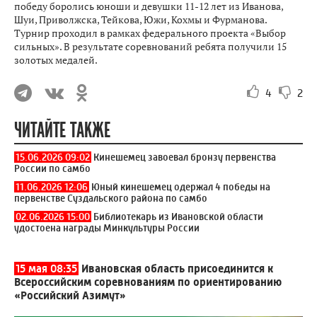
победу боролись юноши и девушки 11-12 лет из Иванова,
Шуи, Приволжска, Тейкова, Южи, Кохмы и Фурманова.
Турнир проходил в рамках федерального проекта «Выбор
сильных». В результате соревнований ребята получили 15
золотых медалей.
4
2
ЧИТАЙТЕ ТАКЖЕ
15.06.2026 09:02
Кинешемец завоевал бронзу первенства
России по самбо
11.06.2026 12:06
Юный кинешемец одержал 4 победы на
первенстве Суздальского района по самбо
02.06.2026 15:00
Библиотекарь из Ивановской области
удостоена награды Минкультуры России
15 мая 08:35
Ивановская область присоединится к
Всероссийским соревнованиям по ориентированию
«Российский Азимут»