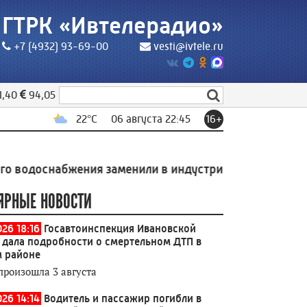
ГТРК «Ивтелерадио»
+7 (4932) 93-69-00
vesti@ivtele.ru
1,40
94,05
22
°C
06 августа 22:45
16+
набжения заменили в индустриальном парке Родники
ЯРНЫЕ НОВОСТИ
026 18:16
Госавтоинспекция Ивановской
 дала подробности о смертельном ДТП в
 районе
произошла 3 августа
026 14:14
Водитель и пассажир погибли в