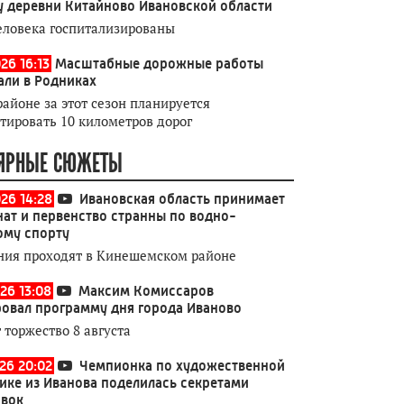
у деревни Китайново Ивановской области
еловека госпитализированы
26 16:13
Масштабные дорожные работы
али в Родниках
районе за этот сезон планируется
тировать 10 километров дорог
ЯРНЫЕ СЮЖЕТЫ
026 14:28
Ивановская область принимает
ат и первенство странны по водно-
ому спорту
ния проходят в Кинешемском районе
26 13:08
Максим Комиссаров
овал программу дня города Иваново
 торжество 8 августа
026 20:02
Чемпионка по художественной
ике из Иванова поделилась секретами
овок