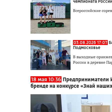
чемпионата России
Всероссийские сорев
03.08.2026 17:07
Б
Подмосковье
В выходные оранжев
России в деревне П
18 мая 10:36
Предприниматели И
бренде на конкурсе «Знай наши