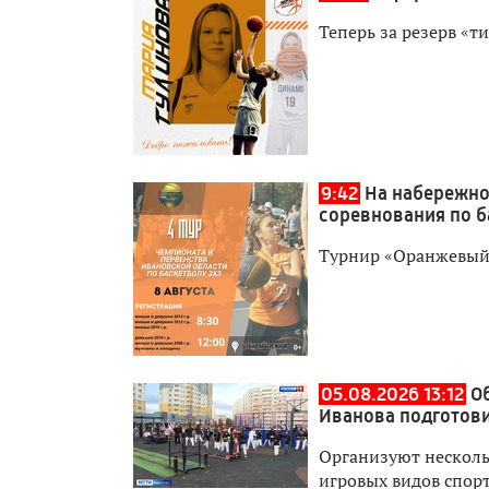
Теперь за резерв «т
9:42
На набережно
соревнования по б
Турнир «Оранжевый 
05.08.2026 13:12
О
Иванова подготови
Организуют нескольк
игровых видов спор