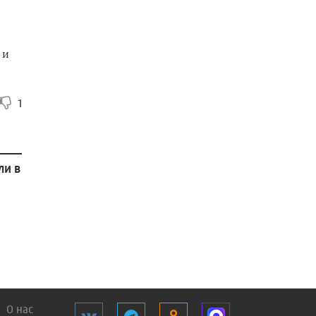
 и
1
ли в
О нас