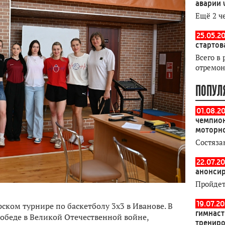
аварии 
Ещё 2 ч
25.05.20
стартов
Всего в 
отремон
ПОПУЛ
01.08.2
чемпион
моторн
Состяза
22.07.20
анонсир
Пройдет
19.07.2
ском турнире по баскетболу 3x3 в Иванове. В
гимнаст
обеде в Великой Отечественной войне,
тренир