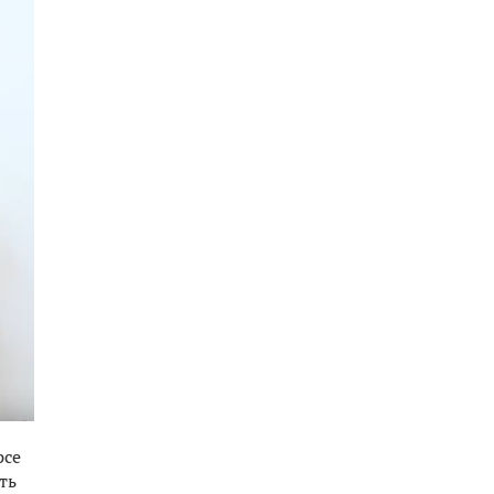
рсе
ть