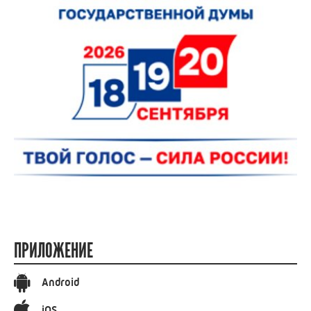
ЧИТАЙТЕ ТАКЖЕ
02.08.2026 18:12
IV областной Чемпионат по спортивному
туризму «Триада» прошел в Заволжском районе
25.07.2025 08:32
Более 1700 жителей Ивановской области
регулярно занимаются скандинавской ходьбой
08.10.2022 10:10
Сборная Ивановской области стала призером
на Всероссийских соревнованиях по спортивному туризму
РАДИО РОССИИ ИВАНОВО
ПРЯМОЙ ЭФИР
ПОЛЕЗНОЕ