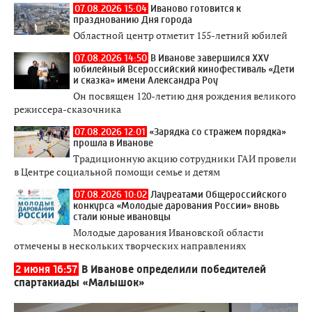
07.08.2026 15:04
Иваново готовится к
празднованию Дня города
Областной центр отметит 155-летний юбилей
07.08.2026 14:50
В Иванове завершился XXV
юбилейный Всероссийский кинофестиваль «Дети
и сказка» имени Александра Роу
Он посвящен 120-летию дня рождения великого
режиссера-сказочника
07.08.2026 12:01
«Зарядка со стражем порядка»
прошла в Иванове
Традиционную акцию сотрудники ГАИ провели
в Центре социальной помощи семье и детям
07.08.2026 10:02
Лауреатами Общероссийского
конкурса «Молодые дарования России» вновь
стали юные ивановцы
Молодые дарования Ивановской области
отмечены в нескольких творческих направлениях
2 июня 16:57
В Иванове определили победителей
спартакиады «Малышок»