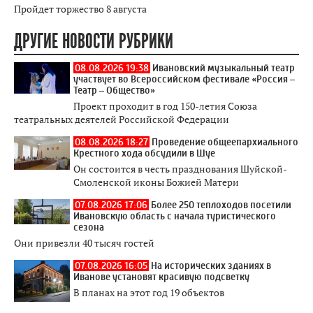
Пройдет торжество 8 августа
ДРУГИЕ НОВОСТИ РУБРИКИ
08.08.2026 19:38
Ивановский музыкальный театр
участвует во Всероссийском фестивале «Россия –
Театр – Общество»
Проект проходит в год 150-летия Союза
театральных деятелей Российской Федерации
08.08.2026 18:27
Проведение общеепархиального
Крестного хода обсудили в Шуе
Он состоится в честь празднования Шуйской-
Смоленской иконы Божией Матери
07.08.2026 17:06
Более 250 теплоходов посетили
Ивановскую область с начала туристического
сезона
Они привезли 40 тысяч гостей
07.08.2026 16:05
На исторических зданиях в
Иванове установят красивую подсветку
В планах на этот год 19 объектов