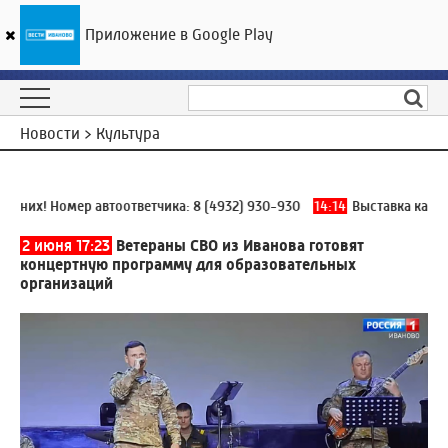
Приложение в Google Play
ГТРК «Ивтелерадио»
22
°C
09 августа 15:23
Новости > Культура
них! Номер автоответчика:
8 (4932) 930-930
14:14
Выставка картин 
2 июня 17:23
Ветераны СВО из Иванова готовят
концертную программу для образовательных
организаций