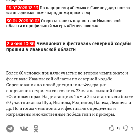
наборы, сувениры конкретных городов и муниципалитетов,
детская продукция. Лучшие проекты получат
финансирование. Подать заявку нужно до 12 июня.
7
2
ЧИТАЙТЕ ТАКЖЕ
28.07.2026 12:10
Уникальную сувенирную продукцию ко Дню
города разработала ивановская фабрика удивительных
игрушек
16.07.2026 12:43
По нацпроекту «Семья» в Савине дадут новую
жизнь уникальному народному промыслу
30.04.2026 10:02
Открыта запись подростков Ивановской
области в профильный лагерь «Летняя школа»
2 июня 10:36
Чемпионат и фестиваль северной ходьбы
прошли в Ивановской области