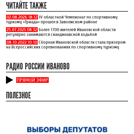
Более 60 человек приняли участие во втором чемпионате и
фестивале Ивановской области по северной ходьбе.
Соревнования по новой дисциплине Федерации
спортивного туризма состоялись 23 мая на лыжной базе
«Осиновая гора». На дистанциях 1 км и 3 км стартовали более
60 участников из Шуи, Иванова, Родников, Палеха, Лежнева и
др. По итогам чемпионата и фестиваля определены и
награждены множественные победители и призеры.
9
1