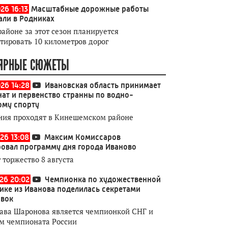
26 16:13
Масштабные дорожные работы
али в Родниках
районе за этот сезон планируется
тировать 10 километров дорог
ЯРНЫЕ СЮЖЕТЫ
026 14:28
Ивановская область принимает
ат и первенство странны по водно-
ому спорту
ния проходят в Кинешемском районе
26 13:08
Максим Комиссаров
овал программу дня города Иваново
 торжество 8 августа
026 20:02
Чемпионка по художественной
ике из Иванова поделилась секретами
овок
ава Шаронова является чемпионкой СНГ и
м чемпионата России