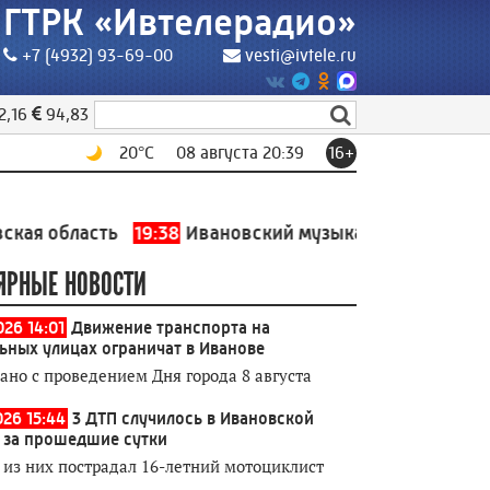
ГТРК «Ивтелерадио»
+7 (4932) 93-69-00
vesti@ivtele.ru
2,16
94,83
20
°C
08 августа 20:39
16+
асть
19:38
Ивановский музыкальный театр участвует 
ЯРНЫЕ НОВОСТИ
026 14:01
Движение транспорта на
ьных улицах ограничат в Иванове
зано с проведением Дня города 8 августа
026 15:44
3 ДТП случилось в Ивановской
 за прошедшие сутки
 из них пострадал 16-летний мотоциклист