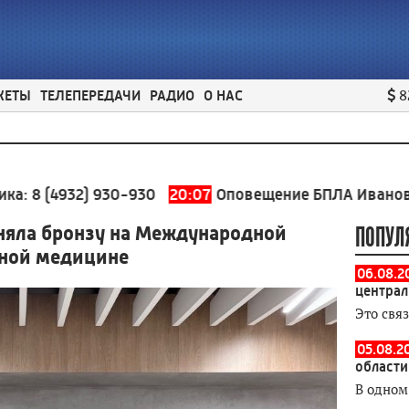
ЖЕТЫ
ТЕЛЕПЕРЕДАЧИ
РАДИО
О НАС
8
932) 930-930
20:07
Оповещение БПЛА Ивановская обл
няла бронзу на Международной
ПОПУЛ
рной медицине
06.08.2
централ
Это свя
05.08.2
области
В одном