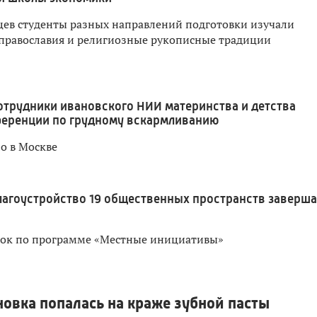
яцев студенты разных направлений подготовки изучали
православия и религиозные рукописные традиции
отрудники ивановского НИИ материнства и детства
ференции по грудному вскармливанию
о в Москве
лагоустройство 19 общественных пространств заверш
док по программе «Местные инициативы»
новка попалась на краже зубной пасты