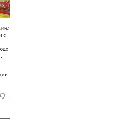
зина
и с
ходе
,
иции
1