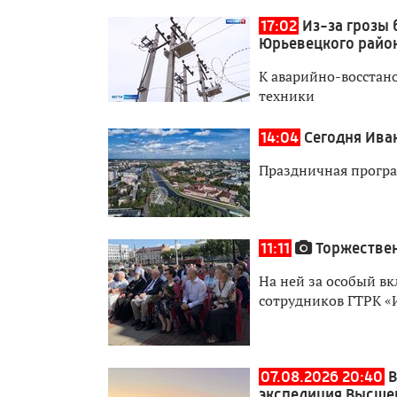
17:02
Из-за грозы 
Юрьевецкого райо
К аварийно-восстан
техники
14:04
Сегодня Ива
Праздничная програ
11:11
Торжествен
На ней за особый вк
сотрудников ГТРК «
07.08.2026 20:40
В
экспедиция Высше