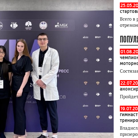
25.05.20
стартов
Всего в 
отремон
ПОПУЛ
01.08.2
чемпион
моторн
Состяза
22.07.20
анонсир
Пройдет
19.07.2
гимнаст
тренир
Владисл
призеро