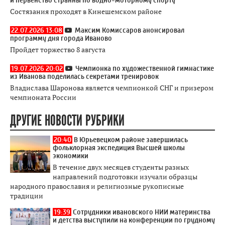
Состязания проходят в Кинешемском районе
22.07.2026 13:08
Максим Комиссаров анонсировал
программу дня города Иваново
Пройдет торжество 8 августа
19.07.2026 20:02
Чемпионка по художественной гимнастике
из Иванова поделилась секретами тренировок
Владислава Шаронова является чемпионкой СНГ и призером
чемпионата России
ДРУГИЕ НОВОСТИ РУБРИКИ
20:40
В Юрьевецком районе завершилась
фольклорная экспедиция Высшей школы
экономики
В течение двух месяцев студенты разных
направлений подготовки изучали образцы
народного православия и религиозные рукописные
традиции
19:39
Сотрудники ивановского НИИ материнства
и детства выступили на конференции по грудному