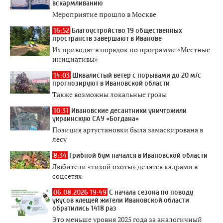
вскармливанию
Мероприятие прошло в Москве
16:52
Благоустройство 19 общественных
пространств завершают в Иванове
Их приводят в порядок по программе «Местные
инициативы»
14:03
Шквалистый ветер с порывами до 20 м/с
прогнозируют в Ивановской области
Также возможны локальные грозы
10:31
Ивановские десантники уничтожили
украинскую САУ «Богдана»
Позиция артустановки была замаскирована в
лесу
8:34
Грибной бум начался в Ивановской области
Любители «тихой охоты» делятся кадрами в
соцсетях
06.08.2026 19:49
С начала сезона по поводу
укусов клещей жители Ивановской области
обратились 1418 раз
Это меньше уровня 2025 года за аналогичный