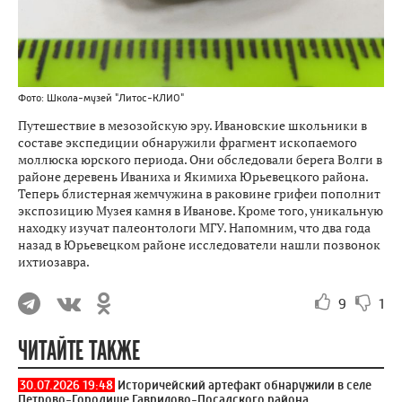
Фото: Школа-музей "Литос-КЛИО"
Путешествие в мезозойскую эру. Ивановские школьники в
составе экспедиции обнаружили фрагмент ископаемого
моллюска юрского периода. Они обследовали берега Волги в
районе деревень Иваниха и Якимиха Юрьевецкого района.
Теперь блистерная жемчужина в раковине грифеи пополнит
экспозицию Музея камня в Иванове. Кроме того, уникальную
находку изучат палеонтологи МГУ. Напомним, что два года
назад в Юрьевецком районе исследователи нашли позвонок
ихтиозавра.
9
1
ЧИТАЙТЕ ТАКЖЕ
30.07.2026 19:48
Историчейский артефакт обнаружили в селе
Петрово-Городище Гаврилово-Посадского района