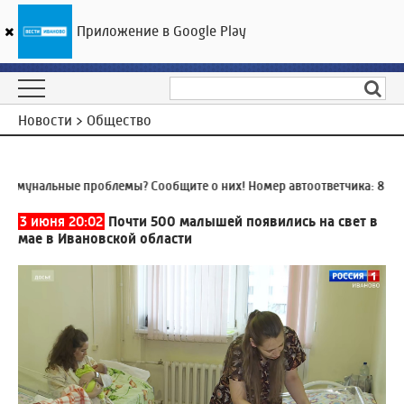
Приложение в Google Play
ГТРК «Ивтелерадио»
22
°C
07 августа 21:56
Новости > Общество
мунальные проблемы? Сообщите о них! Номер автоответчика:
8 (4932
3 июня 20:02
Почти 500 малышей появились на свет в
мае в Ивановской области