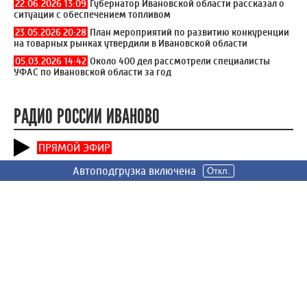
22.06.2026 13:09
Губернатор Ивановской области рассказал о
ситуации с обеспечением топливом
23.05.2026 20:28
План мероприятий по развитию конкуренции
на товарных рынках утвердили в Ивановской области
05.03.2026 14:42
Около 400 дел рассмотрели специалисты
УФАС по Ивановской области за год
РАДИО РОССИИ ИВАНОВО
ПРЯМОЙ ЭФИР
Автоподгрузка включена
Автоподгрузка включена
Автоподгрузка включена
Откл.
Откл.
Откл.
ПОЛЕЗНОЕ