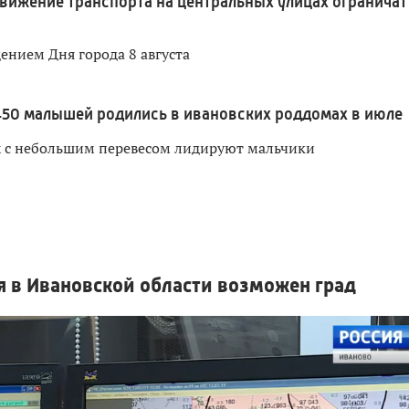
вижение транспорта на центральных улицах ограничат
дением Дня города 8 августа
450 малышей родились в ивановских роддомах в июле
х с небольшим перевесом лидируют мальчики
 в Ивановской области возможен град