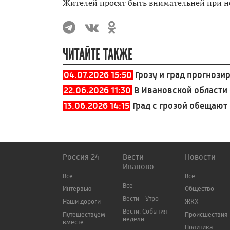
Жителей просят быть внимательней при н
ЧИТАЙТЕ ТАКЖЕ
04.07.2026 15:50
Грозу и град прогнози
22.06.2026 11:30
В Ивановской области
13.06.2026 14:15
Град с грозой обещают
Россия 24
Вести
Новости
Иваново
Все
Все
Все
Интервью
Общество
Вести - Утро
Наши дороги
ЖКХ
Вести. События
Путешествуем
Происшествия
недели
вместе
Политика