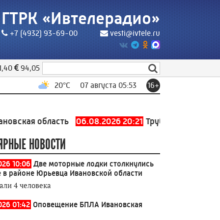
ГТРК «Ивтелерадио»
+7 (4932) 93-69-00
vesti@ivtele.ru
1,40
94,05
20
°C
07 августа 05:53
16+
 область
06.08.2026 20:21
Трубопровод холодного во
ЯРНЫЕ НОВОСТИ
026 10:06
Две моторные лодки столкнулись
е в районе Юрьевца Ивановской области
али 4 человека
026 01:42
Оповещение БПЛА Ивановская