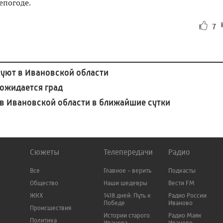
епогоде.
7
руют в Ивановской области
 ожидается град
 в Ивановской области в ближайшие сутки
Сюжеты
Телепередачи
Радио
Все
Главное - верить
Подкасты
Общество
Наши шедевры
Вести FM
ЖКХ
1418 дней: Путь к
Радио России
Победе
Иваново
Происшествия
Истории старого
Радио Маяк
Политика
Иванова
Иваново