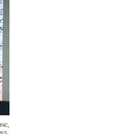
МЧС,
м/с.