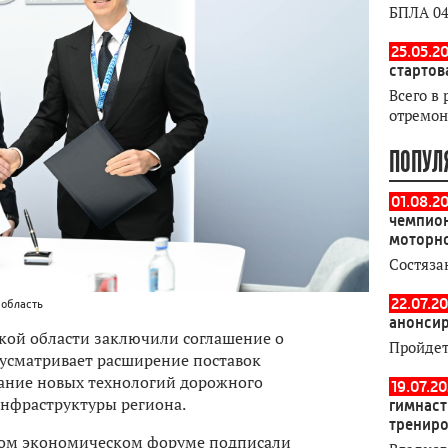
БПЛА 04
25.05.20
стартов
Всего в 
отремон
ПОПУЛ
01.08.2
чемпион
моторн
Состяза
22.07.20
 область
анонсир
кой области заключили соглашение о
Пройдет
дусматривает расширение поставок
ание новых технологий дорожного
19.07.2
инфраструктуры региона.
гимнаст
тренир
ном экономическом форуме подписали