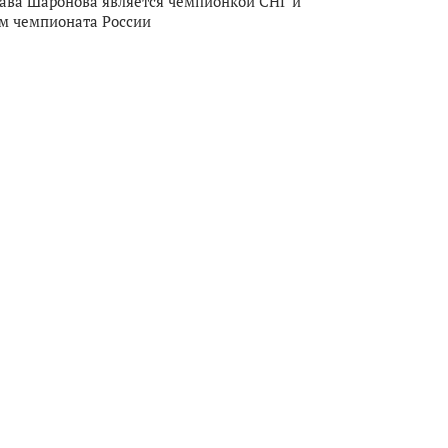
ава Шаронова является чемпионкой СНГ и
м чемпионата России