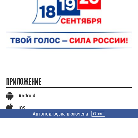
ПРИЛОЖЕНИЕ
Android
iOS
Автоподгрузка включена
Автоподгрузка включена
Откл.
Откл.
СОЦИАЛЬНЫЕ СЕТИ