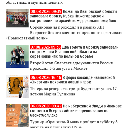
областных, и муниципальных
08.08.2026 09:39
Команда Ивановской области
завоевала бронзу Кубка Нижегородской
митрополии по армейскому рукопашному бою
Соревнования проходили в рамках XIII
Всероссийского военно-спортивного фестиваля
«Православный воин»
07.08.2026 09:35
Два золота и бронзу завоевали
спортсменки Ивановской области на
соревнованиях по вольной борьбе
Второй этап Спартакиады учащихся России
проходил 3-5 августа в Москве
06.08.2026 16:46
В фарм команде ивановской
«Энергии» появился новый игрок
Теперь за резерв «тигриц» будет выступать 17-
летняя Мария Тулинова
06.08.2026 09:42
На набережной Уводи в Иванове
состоятся Всероссийские соревнования по
баскетболу 3x3
Турнир «Оранжевый мяч» пройдет в субботу 8
августа на площадках ЦУБа