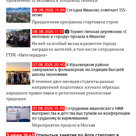
привлечено 32 человека и 10 единиц техники
08.08.2026 14:04
Сегодня Иваново отмечает 155-
летие
Праздничная программа стартовала утром
08.08.2026 11:11
Торжественная церемония «С
любовью к городу» прошла в Иванове
На ней за особый вклад в развитие города
наградили жителей, в том числе сотрудников
ГТРК «Ивтелерадио»
07.08.2026 20:40
В Юрьевецком районе
завершилась фольклорная экспедиция Высшей
школы экономики
В течение двух месяцев студенты разных
направлений подготовки изучали образцы
народного православия и религиозные рукописные
традиции
07.08.2026 19:39
Сотрудники ивановского НИИ
материнства и детства выступили на конференции
по грудному вскармливанию
Мероприятие прошло в Москве
5 июня 18:43
Открытые занятия по йоге стартуют в