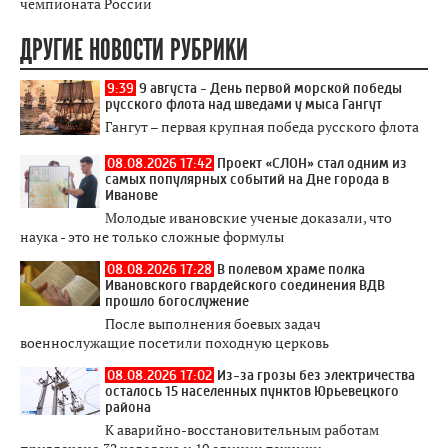
чемпионата России
ДРУГИЕ НОВОСТИ РУБРИКИ
9:39
9 августа - День первой морской победы
русского флота над шведами у мыса Гангут
Гангут – первая крупная победа русского флота
08.08.2026 17:42
Проект «СЛОН» стал одним из
самых популярных событий на Дне города в
Иванове
Молодые ивановские ученые доказали, что
наука - это не только сложные формулы
08.08.2026 17:28
В полевом храме полка
Ивановского гвардейского соединения ВДВ
прошло богослужение
После выполнения боевых задач
военнослужащие посетили походную церковь
08.08.2026 17:02
Из-за грозы без электричества
осталось 15 населенных пунктов Юрьевецкого
района
К аварийно-восстановительным работам