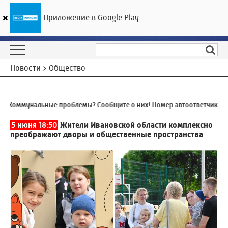
Приложение в Google Play
ГТРК «Ивтелерадио»
20
°C
09 августа 10:47
Новости > Общество
Коммунальные проблемы? Сообщите о них! Номер автоответчика:
8 (
5 июня 18:50
Жители Ивановской области комплексно
преображают дворы и общественные пространства