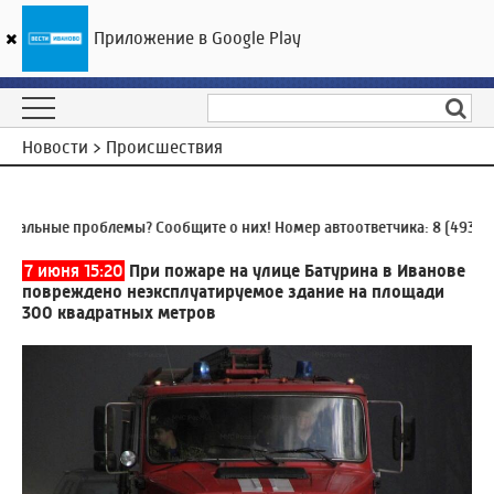
Приложение в Google Play
ГТРК «Ивтелерадио»
23
°C
06 августа 09:38
Новости > Происшествия
льные проблемы? Сообщите о них! Номер автоответчика:
8 (4932) 9
7 июня 15:20
При пожаре на улице Батурина в Иванове
повреждено неэксплуатируемое здание на площади
300 квадратных метров