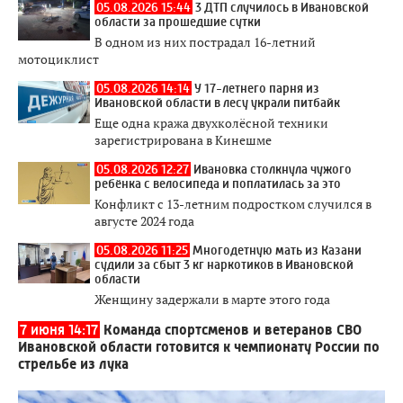
05.08.2026 15:44
3 ДТП случилось в Ивановской
области за прошедшие сутки
В одном из них пострадал 16-летний
мотоциклист
05.08.2026 14:14
У 17-летнего парня из
Ивановской области в лесу украли питбайк
Еще одна кража двухколёсной техники
зарегистрирована в Кинешме
05.08.2026 12:27
Ивановка столкнула чужого
ребёнка с велосипеда и поплатилась за это
Конфликт с 13-летним подростком случился в
августе 2024 года
05.08.2026 11:25
Многодетную мать из Казани
судили за сбыт 3 кг наркотиков в Ивановской
области
Женщину задержали в марте этого года
7 июня 14:17
Команда спортсменов и ветеранов СВО
Ивановской области готовится к чемпионату России по
стрельбе из лука