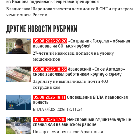
из Иванова поделилась секретами тренировок
Владислава Шаронова является чемпионкой СНГ и призером
чемпионата России
ДРУГИЕ НОВОСТИ РУБРИКИ
05.08.2026 20:20
«Сотрудник Госуслуг» обманул
ивановца на 60 тысяч рублей
27-летний ивановец попался на уловку
мошенников
05.08.2026 18:35
Ивановский «Союз Автодор»
снова задолжал работникам крупную сумму
Зарплату не выплачивали почти 400
сотрудникам
05.08.2026 18:11
Оповещение БПЛА Ивановская
область
БПЛА 05.08.2026 18:11:54
05.08.2026 17:16
Неисправный глушитель чуть не
спалил ВАЗ в Савинском районе
Пожар случился в селе Архиповка