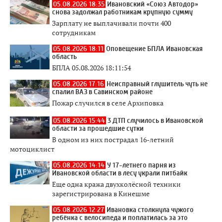
05.08.2026 18:35
Ивановский «Союз Автодор»
снова задолжал работникам крупную сумму
Зарплату не выплачивали почти 400
сотрудникам
05.08.2026 18:11
Оповещение БПЛА Ивановская
область
БПЛА 05.08.2026 18:11:54
05.08.2026 17:16
Неисправный глушитель чуть не
спалил ВАЗ в Савинском районе
Пожар случился в селе Архиповка
05.08.2026 15:44
3 ДТП случилось в Ивановской
области за прошедшие сутки
В одном из них пострадал 16-летний
мотоциклист
05.08.2026 14:14
У 17-летнего парня из
Ивановской области в лесу украли питбайк
Еще одна кража двухколёсной техники
зарегистрирована в Кинешме
05.08.2026 12:27
Ивановка столкнула чужого
ребёнка с велосипеда и поплатилась за это