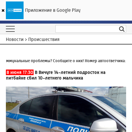
Приложение в Google Play
ГТРК «Ивтелерадио»
17
°C
06 августа 00:49
Новости > Происшествия
оммунальные проблемы? Сообщите о них! Номер автоответчика:
8 (4
8 июня 17:30
В Вичуге 14-летний подросток на
питбайке сбил 10-летнего мальчика