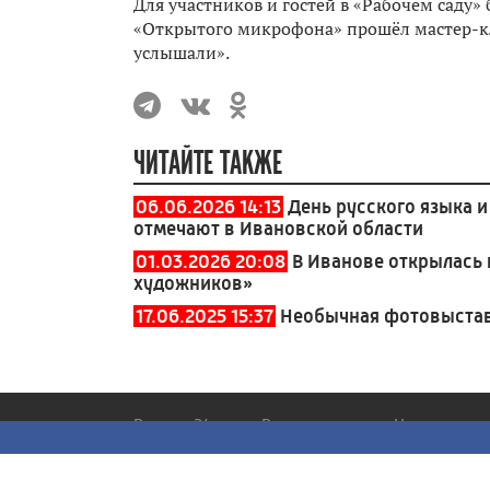
Для участников и гостей в «Рабочем саду
«Открытого микрофона» прошёл мастер-кла
услышали».
ЧИТАЙТЕ ТАКЖЕ
06.06.2026 14:13
День русского языка 
отмечают в Ивановской области
01.03.2026 20:08
В Иванове открылась 
художников»
17.06.2025 15:37
Необычная фотовыстав
Россия 24
Вести
Новости
Иваново
Все
Все
Все