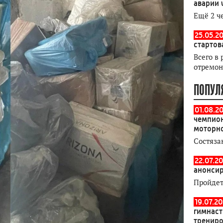
аварии 
Ещё 2 ч
25.05.20
стартов
Всего в 
отремон
ПОПУЛ
01.08.2
чемпион
моторн
Состяза
22.07.20
анонсир
Пройдет
19.07.2
гимнаст
тренир