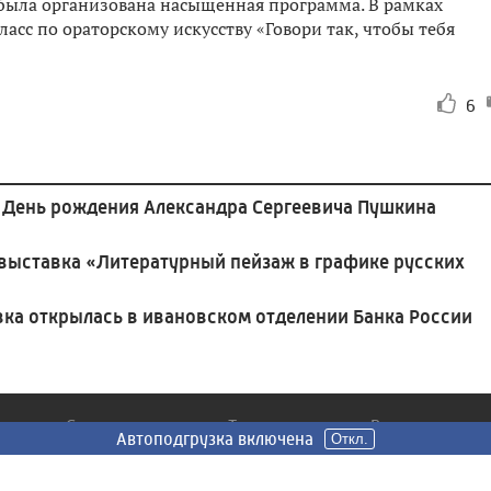
» была организована насыщенная программа. В рамках
сс по ораторскому искусству «Говори так, чтобы тебя
6
и День рождения Александра Сергеевича Пушкина
выставка «Литературный пейзаж в графике русских
ка открылась в ивановском отделении Банка России
Сюжеты
Телепередачи
Радио
Автоподгрузка включена
Откл.
Все
Главное - верить
Подкасты