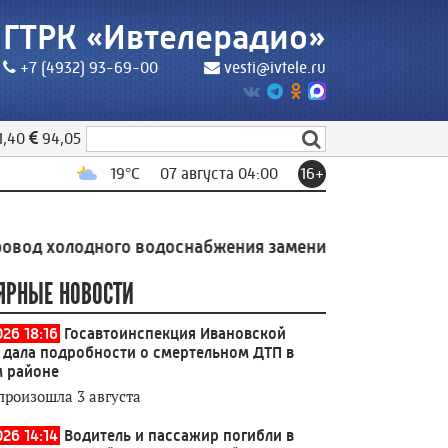
ГТРК «Ивтелерадио»
+7 (4932) 93-69-00
vesti@ivtele.ru
1,40
94,05
19
°C
07 августа 04:00
16+
одного водоснабжения заменили в индустриальном па
ЯРНЫЕ НОВОСТИ
026 18:16
Госавтоинспекция Ивановской
 дала подробности о смертельном ДТП в
 районе
произошла 3 августа
026 14:14
Водитель и пассажир погибли в