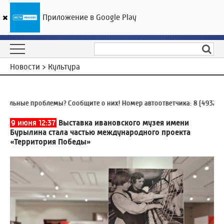
Приложение в Google Play
ГТРК «Ивтелерадио»
21
°C
07 августа 23:16
Новости > Культура
ьные проблемы? Сообщите о них! Номер автоответчика:
8 (4932) 930
9 июня 12:37
Выставка ивановского музея имени
Бурылина стала частью международного проекта
«Территория Победы»