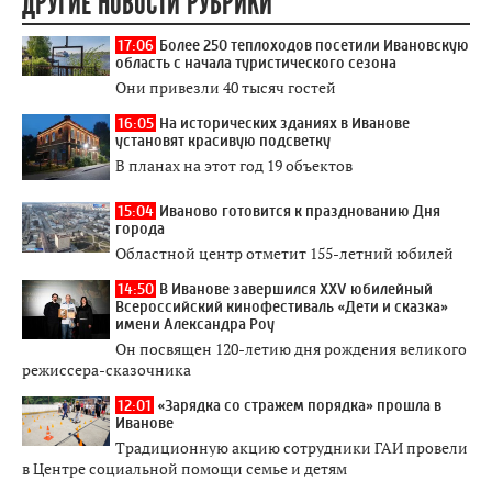
ДРУГИЕ НОВОСТИ РУБРИКИ
17:06
Более 250 теплоходов посетили Ивановскую
область с начала туристического сезона
Они привезли 40 тысяч гостей
16:05
На исторических зданиях в Иванове
установят красивую подсветку
В планах на этот год 19 объектов
15:04
Иваново готовится к празднованию Дня
города
Областной центр отметит 155-летний юбилей
14:50
В Иванове завершился XXV юбилейный
Всероссийский кинофестиваль «Дети и сказка»
имени Александра Роу
Он посвящен 120-летию дня рождения великого
режиссера-сказочника
12:01
«Зарядка со стражем порядка» прошла в
Иванове
Традиционную акцию сотрудники ГАИ провели
в Центре социальной помощи семье и детям