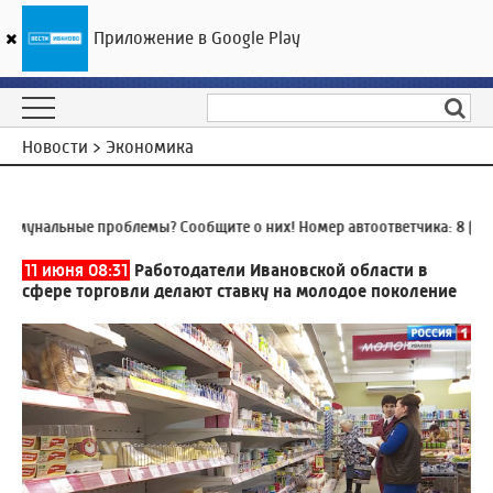
Приложение в Google Play
ГТРК «Ивтелерадио»
14
°C
10 августа 06:49
Новости > Экономика
унальные проблемы? Сообщите о них! Номер автоответчика:
8 (4932
11 июня 08:31
Работодатели Ивановской области в
сфере торговли делают ставку на молодое поколение