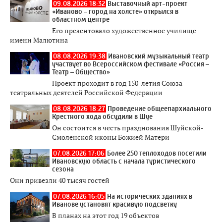
09.08.2026 18:32
Выставочный арт-проект
«Иваново – город на холсте» открылся в
областном центре
Его презентовало художественное училище
имени Малютина
08.08.2026 19:38
Ивановский музыкальный театр
участвует во Всероссийском фестивале «Россия –
Театр – Общество»
Проект проходит в год 150-летия Союза
театральных деятелей Российской Федерации
08.08.2026 18:27
Проведение общеепархиального
Крестного хода обсудили в Шуе
Он состоится в честь празднования Шуйской-
Смоленской иконы Божией Матери
07.08.2026 17:06
Более 250 теплоходов посетили
Ивановскую область с начала туристического
сезона
Они привезли 40 тысяч гостей
07.08.2026 16:05
На исторических зданиях в
Иванове установят красивую подсветку
В планах на этот год 19 объектов