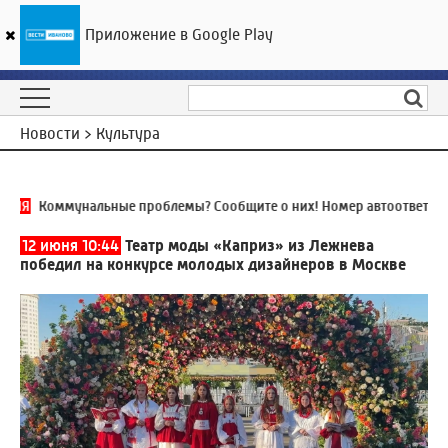
Приложение в Google Play
ГТРК «Ивтелерадио»
20
°C
10 августа 10:36
Новости > Культура
НИЯ
Коммунальные проблемы? Сообщите о них! Номер автоответчик
12 июня 10:44
Театр моды «Каприз» из Лежнева
победил на конкурсе молодых дизайнеров в Москве