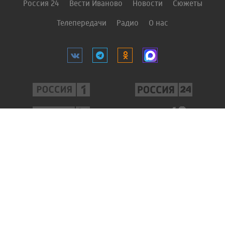
Россия 24
Вести Иваново
Новости
Сюжеты
Телепередачи
Радио
О нас
«Государственный интернет-канал «Россия» 2001 — 2022. Свидетельство
о регистрации СМИ Эл № ФС 77-59166 от 22 августа 2014 года. Учредитель
федеральное государственное унитарное предприятие "Всероссийская
государственная телевизионная и радиовещательная компания". Главный
редактор – Елена Валерьевна Панина. Редактор сайта ГТРК «Ивтелерадио»