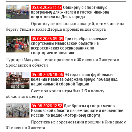
05.08.2026 13:12
Обширную спортивную
программу для жителей и гостей Иванова
подготовили на День города
Организуют несколько локаций, в том числе на
берегу Уводи и возле Дворца игровых видов спорта
05.08.2026 09:09
Три серебра завоевали
спортсмены Ивановской области на
всероссийских соревнованиях по
спорториентированию
Турнир «Макушка лета» проходил с 30 июля по 2 августа в
Ярославской области
04.08.2026 18:06
93 года назад футбольная
команда Иванова одержала яркую победу над
национальной сборной Турции
Счет под конец игры был 7:3 в пользу
областного центра
04.08.2026 12:52
Две бронзы у спортсменов
Ивановской области на чемпионате и первенстве
России по водно-моторному спорту
Престижные соревнования прошли в Кинешме с
31 июля по 3 августа