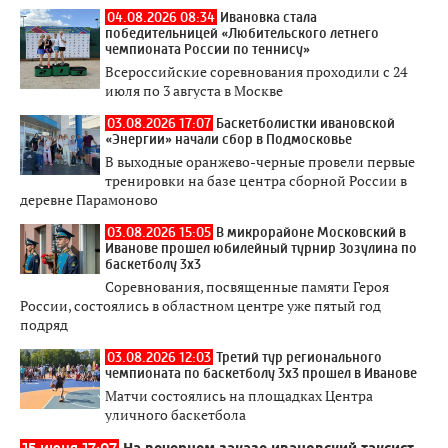
04.08.2026 08:34
Ивановка стала
победительницей «Любительского летнего
чемпионата России по теннису»
Всероссийские соревнования проходили с 24
июля по 3 августа в Москве
03.08.2026 17:07
Баскетболистки ивановской
«Энергии» начали сбор в Подмосковье
В выходные оранжево-черные провели первые
тренировки на базе центра сборной России в
деревне Парамоново
03.08.2026 15:05
В микрорайоне Московский в
Иванове прошел юбилейный турнир Зозулина по
баскетболу 3x3
Соревнования, посвященные памяти Героя
России, состоялись в областном центре уже пятый год
подряд
03.08.2026 12:03
Третий тур регионального
чемпионата по баскетболу 3x3 прошел в Иванове
Матчи состоялись на площадках Центра
уличного баскетбола