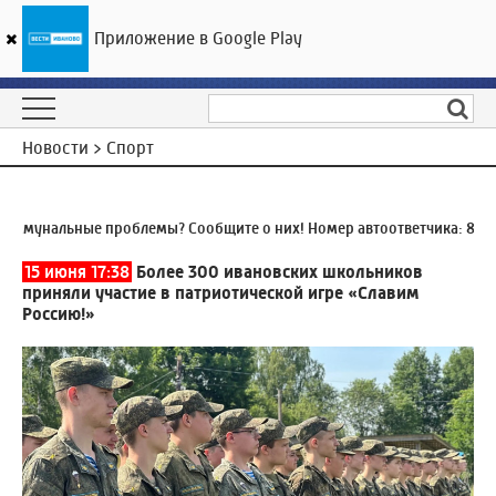
Приложение в Google Play
ГТРК «Ивтелерадио»
16
°C
06 августа 05:38
Новости > Спорт
мунальные проблемы? Сообщите о них! Номер автоответчика:
8 (493
15 июня 17:38
Более 300 ивановских школьников
приняли участие в патриотической игре «Славим
Россию!»