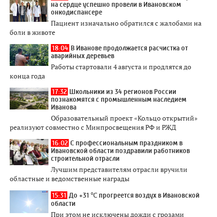
на сердце успешно провели в Ивановском
онкодиспансере
Пациент изначально обратился с жалобами на
боли в животе
18:04
В Иванове продолжается расчистка от
аварийных деревьев
Работы стартовали 4 августа и продлятся до
конца года
17:32
Школьники из 34 регионов России
познакомятся с промышленным наследием
Иванова
Образовательный проект «Кольцо открытий»
реализуют совместно с Минпросвещения РФ и РЖД
16:02
С профессиональным праздником в
Ивановской области поздравили работников
строительной отрасли
Лучшим представителям отрасли вручили
областные и ведомственные награды
15:31
До +31 ℃ прогреется воздух в Ивановской
области
При этом не исключены дожди с грозами