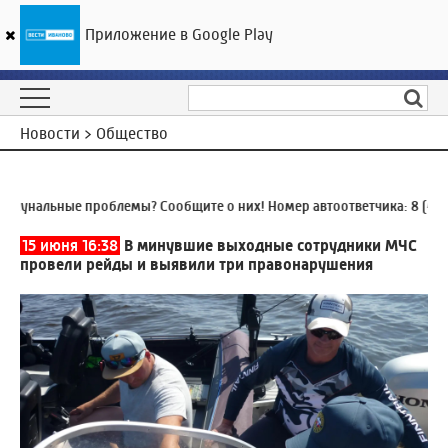
Приложение в Google Play
ГТРК «Ивтелерадио»
24
°C
06 августа 20:37
Новости > Общество
унальные проблемы? Сообщите о них! Номер автоответчика:
8 (4932
15 июня 16:38
В минувшие выходные сотрудники МЧС
провели рейды и выявили три правонарушения