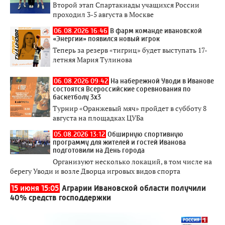
Второй этап Спартакиады учащихся России
проходил 3-5 августа в Москве
06.08.2026 16:46
В фарм команде ивановской
«Энергии» появился новый игрок
Теперь за резерв «тигриц» будет выступать 17-
летняя Мария Тулинова
06.08.2026 09:42
На набережной Уводи в Иванове
состоятся Всероссийские соревнования по
баскетболу 3x3
Турнир «Оранжевый мяч» пройдет в субботу 8
августа на площадках ЦУБа
05.08.2026 13:12
Обширную спортивную
программу для жителей и гостей Иванова
подготовили на День города
Организуют несколько локаций, в том числе на
берегу Уводи и возле Дворца игровых видов спорта
15 июня 15:05
Аграрии Ивановской области получили
40% средств господдержки