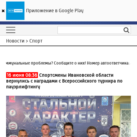
Приложение в Google Play
ГТРК «Ивтелерадио»
20
°C
10 августа 10:09
Новости > Спорт
ммунальные проблемы? Сообщите о них! Номер автоответчика:
8 (49
16 июня 08:36
Спортсмены Ивановской области
вернулись с наградами с Всероссийского турнира по
пауэрлифтингу