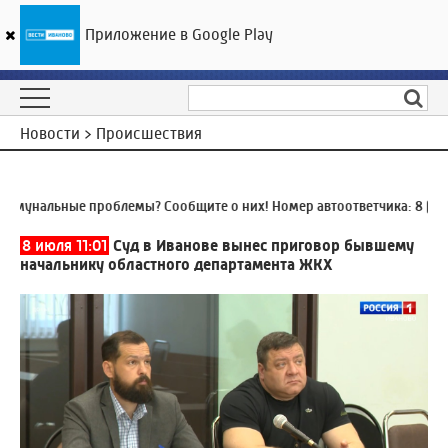
Приложение в Google Play
ГТРК «Ивтелерадио»
28
°C
06 августа 17:47
Новости > Происшествия
мунальные проблемы? Сообщите о них! Номер автоответчика:
8 (4932
8 июля 11:01
Суд в Иванове вынес приговор бывшему
начальнику областного департамента ЖКХ