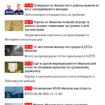
17:03
Пожарные из Ильинского района вывели из
леса заблудившихся женщин
Пенсионерки отправились за грибами
16:17
Парень из Иванова получил штраф за
демонстрацию символики экстремистской
организации
Запрещенные картинки он выкладывал в
Интернет несколько раз
15:15
10-месячный малыш пострадал в ДТП в
Иванове
Всего за прошедшие сутки произошло 8 ДТП
13:13
Ещё в одном муниципалитете Ивановской
области объявили карантин по узелковому
дерматиту
Пробы у крупного рогатого скота отбирали в
Тейковском районе
12:11
Оповещение БПЛА Ивановская область
БПЛА 06.08.2026 12:11:40
11:11
Житель Ивановского округа получил