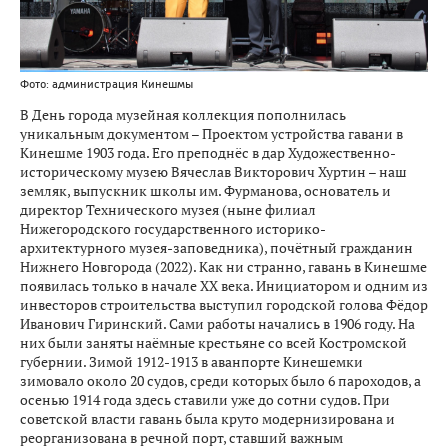
Фото: администрация Кинешмы
В День города музейная коллекция пополнилась
уникальным документом – Проектом устройства гавани в
Кинешме 1903 года. Его преподнёс в дар Художественно-
историческому музею Вячеслав Викторович Хуртин – наш
земляк, выпускник школы им. Фурманова, основатель и
директор Технического музея (ныне филиал
Нижегородского государственного историко-
архитектурного музея-заповедника), почётный гражданин
Нижнего Новгорода (2022). Как ни странно, гавань в Кинешме
появилась только в начале XX века. Инициатором и одним из
инвесторов строительства выступил городской голова Фёдор
Иванович Гиринский. Сами работы начались в 1906 году. На
них были заняты наёмные крестьяне со всей Костромской
губернии. Зимой 1912-1913 в аванпорте Кинешемки
зимовало около 20 судов, среди которых было 6 пароходов, а
осенью 1914 года здесь ставили уже до сотни судов. При
советской власти гавань была круто модернизирована и
реорганизована в речной порт, ставший важным