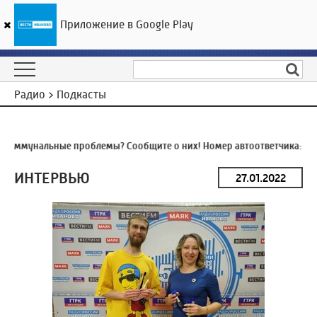
Приложение в Google Play
ГТРК «Ивтелерадио»
25
°C
08 августа 16:28
Радио > Подкасты
Коммунальные проблемы? Сообщите о них! Номер автоответчика:
8 (
ИНТЕРВЬЮ