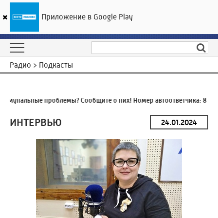
Приложение в Google Play
ГТРК «Ивтелерадио»
21
°C
07 августа 23:22
Радио > Подкасты
ммунальные проблемы? Сообщите о них! Номер автоответчика:
8 (493
ИНТЕРВЬЮ