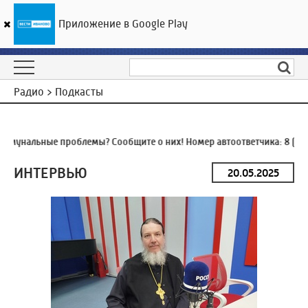
Приложение в Google Play
ГТРК «Ивтелерадио»
19
°C
09 августа 09:46
Радио > Подкасты
мунальные проблемы? Сообщите о них! Номер автоответчика:
8 (493
ИНТЕРВЬЮ