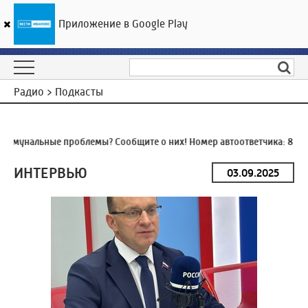
Приложение в Google Play
ГТРК «Ивтелерадио»
21
°C
07 августа 00:52
Радио > Подкасты
ммунальные проблемы? Сообщите о них! Номер автоответчика:
8 (49
ИНТЕРВЬЮ