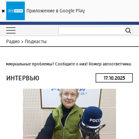
Приложение в Google Play
ГТРК «Ивтелерадио»
22
°C
09 августа 14:40
Радио > Подкасты
оммунальные проблемы? Сообщите о них! Номер автоответчика:
8 (4
ИНТЕРВЬЮ