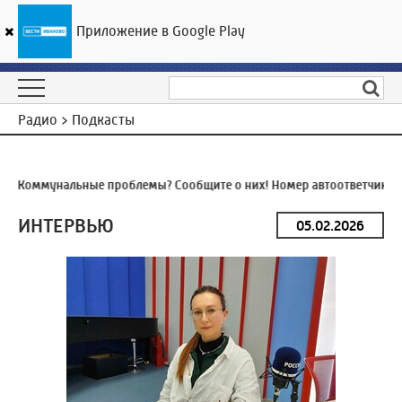
Приложение в Google Play
ГТРК «Ивтелерадио»
17
°C
06 августа 06:10
Радио > Подкасты
Я
Коммунальные проблемы? Сообщите о них! Номер автоответчика:
8
ИНТЕРВЬЮ