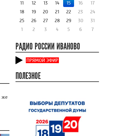
11
12
13
14
15
16
17
18
19
20
21
22
23
24
25
26
27
28
29
30
31
1
2
3
4
5
6
7
РАДИО РОССИИ ИВАНОВО
ПРЯМОЙ ЭФИР
ПОЛЕЗНОЕ
к же