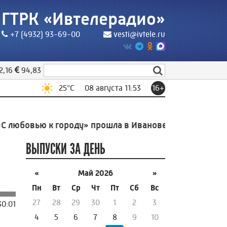
ГТРК «Ивтелерадио»
+7 (4932) 93-69-00
vesti@ivtele.ru
2,16
94,83
25
°C
08 августа 11:53
16+
юбовью к городу» прошла в Иванове
9:50
Оповещени
ВЫПУСКИ ЗА ДЕНЬ
«
Май 2026
»
Пн
Вт
Ср
Чт
Пт
Сб
Вс
27
28
29
30
1
2
3
30:01
4
5
6
7
8
9
10