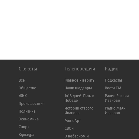
Сюжеты
Телепередачи
Радио
Все
Главное - верить
Подкасты
Общество
Наши шедевры
Вести FM
ЖКХ
1418 дней: Путь к
Радио России
Победе
Иваново
Происшествия
Истории старого
Радио Маяк
Политика
Иванова
Иваново
Экономика
МоноАрт
Спорт
СВОи
Культура
О небесном и