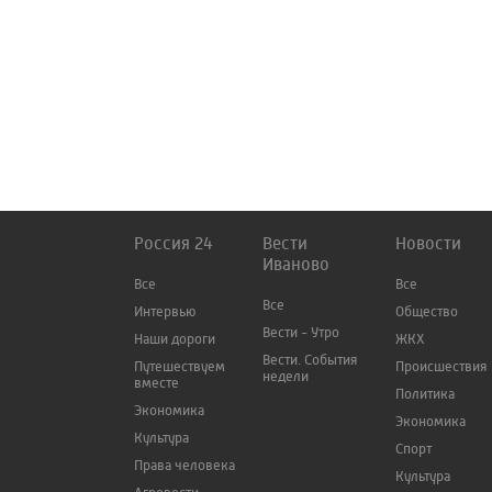
Россия 24
Вести
Новости
Иваново
Все
Все
Все
Интервью
Общество
Вести - Утро
Наши дороги
ЖКХ
Вести. События
Путешествуем
Происшествия
недели
вместе
Политика
Экономика
Экономика
Культура
Спорт
Права человека
Культура