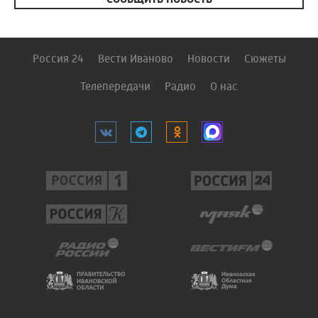
Россия 24
Вести Иваново
Новости
Сюжеты
Телепередачи
Радио
О нас