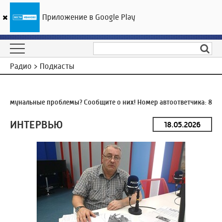
Приложение в Google Play
ГТРК «Ивтелерадио»
25
°C
07 августа 10:43
Радио > Подкасты
ммунальные проблемы? Сообщите о них! Номер автоответчика:
8 (49
ИНТЕРВЬЮ